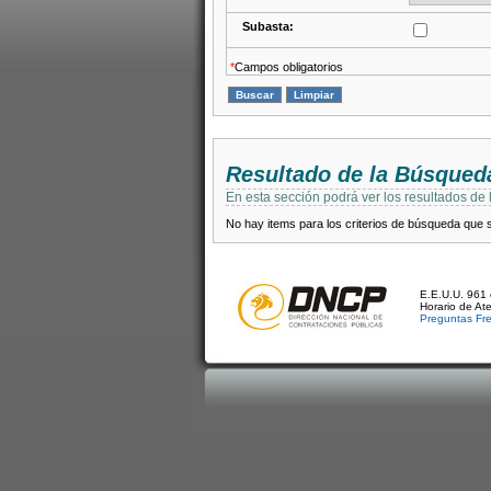
Subasta:
*
Campos obligatorios
Resultado de la Búsqued
En esta sección podrá ver los resultados de
No hay items para los criterios de búsqueda que se
E.E.U.U. 961 
Horario de At
Preguntas Fr