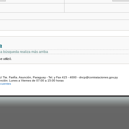
a
 la búsqueda realiza más arriba
 utilizó.
c/ Tte. Fariña. Asunción, Paraguay - Tel. y Fax 415 - 4000 - dncp@contrataciones.gov.py
ención: Lunes a Viernes de 07:00 a 15:00 horas
ecuentes