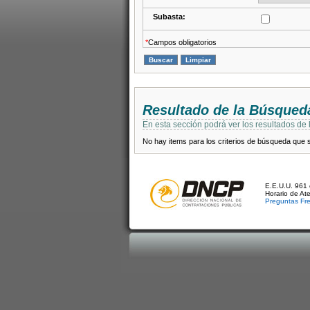
Subasta:
*
Campos obligatorios
Resultado de la Búsqued
En esta sección podrá ver los resultados de
No hay items para los criterios de búsqueda que se
E.E.U.U. 961 
Horario de At
Preguntas Fr