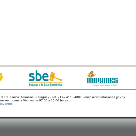
c/ Tte. Fariña. Asunción, Paraguay - Tel. y Fax 415 - 4000 - dncp@contrataciones.gov.py
tención: Lunes a Viernes de 07:00 a 15:00 horas
ecuentes