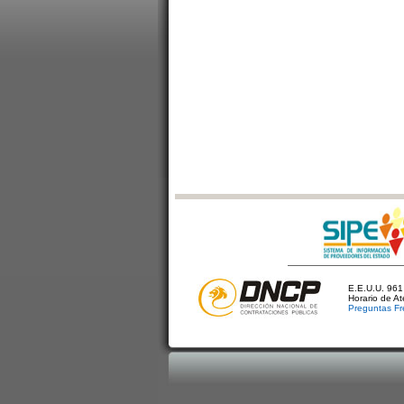
E.E.U.U. 961 
Horario de A
Preguntas Fr