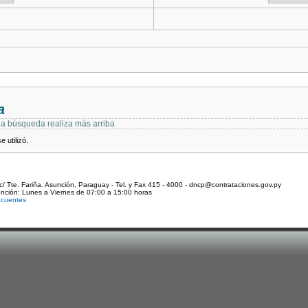
a
 la búsqueda realiza más arriba
 utilizó.
c/ Tte. Fariña. Asunción, Paraguay - Tel. y Fax 415 - 4000 - dncp@contrataciones.gov.py
ención: Lunes a Viernes de 07:00 a 15:00 horas
ecuentes