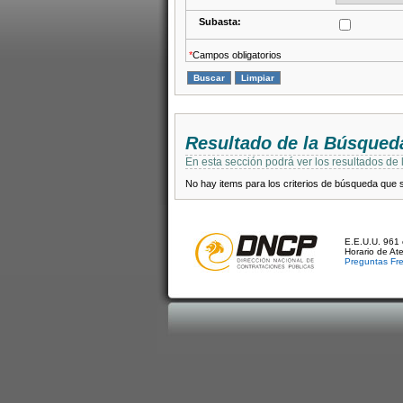
Subasta:
*
Campos obligatorios
Resultado de la Búsqued
En esta sección podrá ver los resultados de
No hay items para los criterios de búsqueda que se
E.E.U.U. 961 
Horario de At
Preguntas Fr