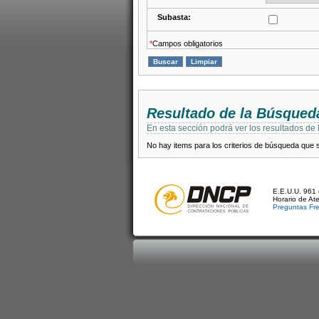
Subasta:
*
Campos obligatorios
Resultado de la Búsqued
En esta sección podrá ver los resultados de
No hay items para los criterios de búsqueda que se
E.E.U.U. 961 
Horario de At
Preguntas Fr