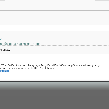
a
 la búsqueda realiza más arriba
 utilizó.
c/ Tte. Fariña. Asunción, Paraguay - Tel. y Fax 415 - 4000 - dncp@contrataciones.gov.py
ención: Lunes a Viernes de 07:00 a 15:00 horas
ecuentes