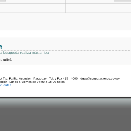
a
 la búsqueda realiza más arriba
 utilizó.
c/ Tte. Fariña. Asunción, Paraguay - Tel. y Fax 415 - 4000 - dncp@contrataciones.gov.py
ención: Lunes a Viernes de 07:00 a 15:00 horas
ecuentes