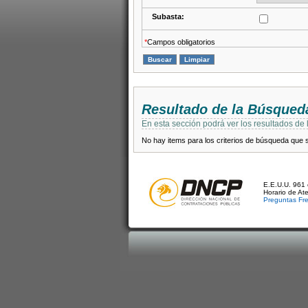
Subasta:
*
Campos obligatorios
Resultado de la Búsqued
En esta sección podrá ver los resultados de
No hay items para los criterios de búsqueda que se
E.E.U.U. 961 
Horario de At
Preguntas Fr