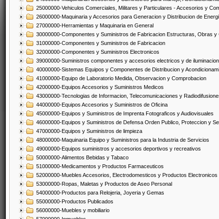
25000000-Vehiculos Comerciales, Militares y Particulares - Accesorios y C
26000000-Maquinaria y Accesorios para Generacion y Distribucion de Energ
27000000-Herramientas y Maquinaria en General
30000000-Componentes y Suministros de Fabricacion Estructuras, Obras y
31000000-Componentes y Suministros de Fabricacion
32000000-Componentes y Suministros Electronicos
39000000-Suministros componentes y accesorios electricos y de iluminacion
40000000-Sistemas Equipos y Componentes de Distribucion y Acondicionam
41000000-Equipo de Laboratorio Medida, Observacion y Comprobacion
42000000-Equipos Accesorios y Suministros Medicos
43000000-Tecnologias de Informacion, Telecomunicaciones y Radiodifusione
44000000-Equipos Accesorios y Suministros de Oficina
45000000-Equipos y Suministros de Imprenta Fotograficos y Audiovisuales
46000000-Equipos y Suministros de Defensa Orden Publico, Proteccion y Se
47000000-Equipos y Suministros de limpieza
48000000-Maquinaria Equipo y Suministros para la Industria de Servicios
49000000-Equipos suministros y accesorios deportivos y recreativos
50000000-Alimentos Bebidas y Tabaco
51000000-Medicamentos y Productos Farmaceuticos
52000000-Muebles Accesorios, Electrodomesticos y Productos Electronico
53000000-Ropas, Maletas y Productos de Aseo Personal
54000000-Productos para Relojeria, Joyeria y Gemas
55000000-Productos Publicados
56000000-Muebles y mobiliario