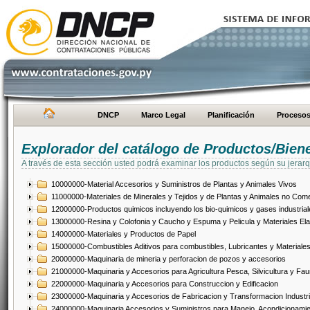
DNCP
Marco Legal
Planificación
Proceso
Explorador del catálogo de Productos/Bien
A través de esta sección usted podrá examinar los productos según su jerarq
10000000-Material Accesorios y Suministros de Plantas y Animales Vivos
11000000-Materiales de Minerales y Tejidos y de Plantas y Animales no Come
12000000-Productos quimicos incluyendo los bio-quimicos y gases industrial
13000000-Resina y Colofonia y Caucho y Espuma y Pelicula y Materiales El
14000000-Materiales y Productos de Papel
15000000-Combustibles Aditivos para combustibles, Lubricantes y Materiales
20000000-Maquinaria de mineria y perforacion de pozos y accesorios
21000000-Maquinaria y Accesorios para Agricultura Pesca, Silvicultura y Fau
22000000-Maquinaria y Accesorios para Construccion y Edificacion
23000000-Maquinaria y Accesorios de Fabricacion y Transformacion Industri
24000000-Maquinaria Accesorios y Suministros para Manejo, Acondicionamie