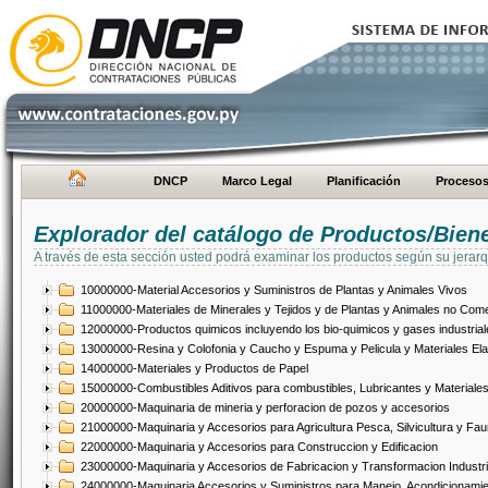
DNCP
Marco Legal
Planificación
Proceso
Explorador del catálogo de Productos/Bien
A través de esta sección usted podrá examinar los productos según su jerarq
10000000-Material Accesorios y Suministros de Plantas y Animales Vivos
11000000-Materiales de Minerales y Tejidos y de Plantas y Animales no Come
12000000-Productos quimicos incluyendo los bio-quimicos y gases industrial
13000000-Resina y Colofonia y Caucho y Espuma y Pelicula y Materiales El
14000000-Materiales y Productos de Papel
15000000-Combustibles Aditivos para combustibles, Lubricantes y Materiales
20000000-Maquinaria de mineria y perforacion de pozos y accesorios
21000000-Maquinaria y Accesorios para Agricultura Pesca, Silvicultura y Fau
22000000-Maquinaria y Accesorios para Construccion y Edificacion
23000000-Maquinaria y Accesorios de Fabricacion y Transformacion Industri
24000000-Maquinaria Accesorios y Suministros para Manejo, Acondicionamie