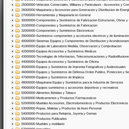
25000000-Vehiculos Comerciales, Militares y Particulares - Accesorios y C
26000000-Maquinaria y Accesorios para Generacion y Distribucion de Energ
27000000-Herramientas y Maquinaria en General
30000000-Componentes y Suministros de Fabricacion Estructuras, Obras y
31000000-Componentes y Suministros de Fabricacion
32000000-Componentes y Suministros Electronicos
39000000-Suministros componentes y accesorios electricos y de iluminacion
40000000-Sistemas Equipos y Componentes de Distribucion y Acondicionam
41000000-Equipo de Laboratorio Medida, Observacion y Comprobacion
42000000-Equipos Accesorios y Suministros Medicos
43000000-Tecnologias de Informacion, Telecomunicaciones y Radiodifusione
44000000-Equipos Accesorios y Suministros de Oficina
45000000-Equipos y Suministros de Imprenta Fotograficos y Audiovisuales
46000000-Equipos y Suministros de Defensa Orden Publico, Proteccion y Se
47000000-Equipos y Suministros de limpieza
48000000-Maquinaria Equipo y Suministros para la Industria de Servicios
49000000-Equipos suministros y accesorios deportivos y recreativos
50000000-Alimentos Bebidas y Tabaco
51000000-Medicamentos y Productos Farmaceuticos
52000000-Muebles Accesorios, Electrodomesticos y Productos Electronico
53000000-Ropas, Maletas y Productos de Aseo Personal
54000000-Productos para Relojeria, Joyeria y Gemas
55000000-Productos Publicados
56000000-Muebles y mobiliario