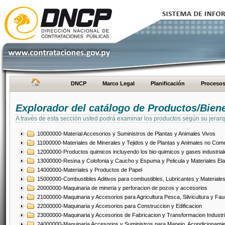
DNCP
Marco Legal
Planificación
Proceso
Explorador del catálogo de Productos/Bien
A través de esta sección usted podrá examinar los productos según su jerarq
10000000-Material Accesorios y Suministros de Plantas y Animales Vivos
11000000-Materiales de Minerales y Tejidos y de Plantas y Animales no Come
12000000-Productos quimicos incluyendo los bio-quimicos y gases industrial
13000000-Resina y Colofonia y Caucho y Espuma y Pelicula y Materiales El
14000000-Materiales y Productos de Papel
15000000-Combustibles Aditivos para combustibles, Lubricantes y Materiales
20000000-Maquinaria de mineria y perforacion de pozos y accesorios
21000000-Maquinaria y Accesorios para Agricultura Pesca, Silvicultura y Fau
22000000-Maquinaria y Accesorios para Construccion y Edificacion
23000000-Maquinaria y Accesorios de Fabricacion y Transformacion Industri
24000000-Maquinaria Accesorios y Suministros para Manejo, Acondicionamie