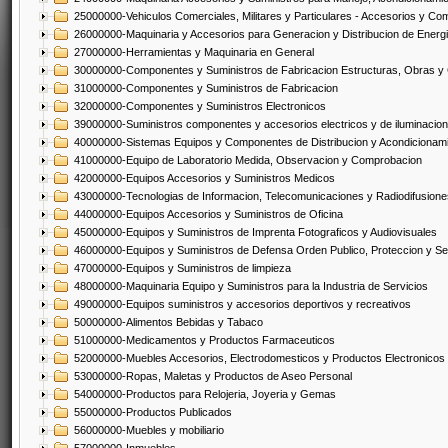
25000000-Vehiculos Comerciales, Militares y Particulares - Accesorios y C
26000000-Maquinaria y Accesorios para Generacion y Distribucion de Energ
27000000-Herramientas y Maquinaria en General
30000000-Componentes y Suministros de Fabricacion Estructuras, Obras y
31000000-Componentes y Suministros de Fabricacion
32000000-Componentes y Suministros Electronicos
39000000-Suministros componentes y accesorios electricos y de iluminacion
40000000-Sistemas Equipos y Componentes de Distribucion y Acondicionam
41000000-Equipo de Laboratorio Medida, Observacion y Comprobacion
42000000-Equipos Accesorios y Suministros Medicos
43000000-Tecnologias de Informacion, Telecomunicaciones y Radiodifusione
44000000-Equipos Accesorios y Suministros de Oficina
45000000-Equipos y Suministros de Imprenta Fotograficos y Audiovisuales
46000000-Equipos y Suministros de Defensa Orden Publico, Proteccion y Se
47000000-Equipos y Suministros de limpieza
48000000-Maquinaria Equipo y Suministros para la Industria de Servicios
49000000-Equipos suministros y accesorios deportivos y recreativos
50000000-Alimentos Bebidas y Tabaco
51000000-Medicamentos y Productos Farmaceuticos
52000000-Muebles Accesorios, Electrodomesticos y Productos Electronico
53000000-Ropas, Maletas y Productos de Aseo Personal
54000000-Productos para Relojeria, Joyeria y Gemas
55000000-Productos Publicados
56000000-Muebles y mobiliario