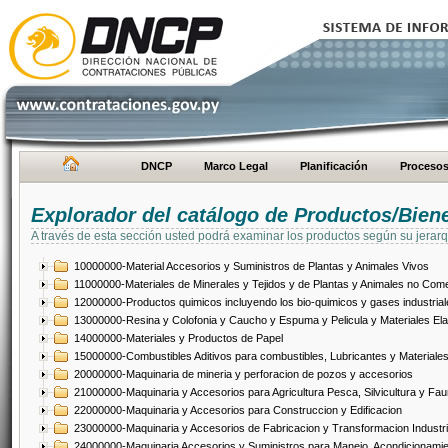
DNCP
Marco Legal
Planificación
Proceso
Explorador del catálogo de Productos/Bien
A través de esta sección usted podrá examinar los productos según su jerarq
10000000-Material Accesorios y Suministros de Plantas y Animales Vivos
11000000-Materiales de Minerales y Tejidos y de Plantas y Animales no Come
12000000-Productos quimicos incluyendo los bio-quimicos y gases industrial
13000000-Resina y Colofonia y Caucho y Espuma y Pelicula y Materiales El
14000000-Materiales y Productos de Papel
15000000-Combustibles Aditivos para combustibles, Lubricantes y Materiales
20000000-Maquinaria de mineria y perforacion de pozos y accesorios
21000000-Maquinaria y Accesorios para Agricultura Pesca, Silvicultura y Fau
22000000-Maquinaria y Accesorios para Construccion y Edificacion
23000000-Maquinaria y Accesorios de Fabricacion y Transformacion Industri
24000000-Maquinaria Accesorios y Suministros para Manejo, Acondicionamie