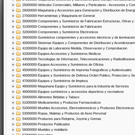
25000000-Vehiculos Comerciales, Militares y Particulares - Accesorios y C
26000000-Maquinaria y Accesorios para Generacion y Distribucion de Energ
27000000-Herramientas y Maquinaria en General
30000000-Componentes y Suministros de Fabricacion Estructuras, Obras y
31000000-Componentes y Suministros de Fabricacion
32000000-Componentes y Suministros Electronicos
39000000-Suministros componentes y accesorios electricos y de iluminacion
40000000-Sistemas Equipos y Componentes de Distribucion y Acondicionam
41000000-Equipo de Laboratorio Medida, Observacion y Comprobacion
42000000-Equipos Accesorios y Suministros Medicos
43000000-Tecnologias de Informacion, Telecomunicaciones y Radiodifusione
44000000-Equipos Accesorios y Suministros de Oficina
45000000-Equipos y Suministros de Imprenta Fotograficos y Audiovisuales
46000000-Equipos y Suministros de Defensa Orden Publico, Proteccion y Se
47000000-Equipos y Suministros de limpieza
48000000-Maquinaria Equipo y Suministros para la Industria de Servicios
49000000-Equipos suministros y accesorios deportivos y recreativos
50000000-Alimentos Bebidas y Tabaco
51000000-Medicamentos y Productos Farmaceuticos
52000000-Muebles Accesorios, Electrodomesticos y Productos Electronico
53000000-Ropas, Maletas y Productos de Aseo Personal
54000000-Productos para Relojeria, Joyeria y Gemas
55000000-Productos Publicados
56000000-Muebles y mobiliario