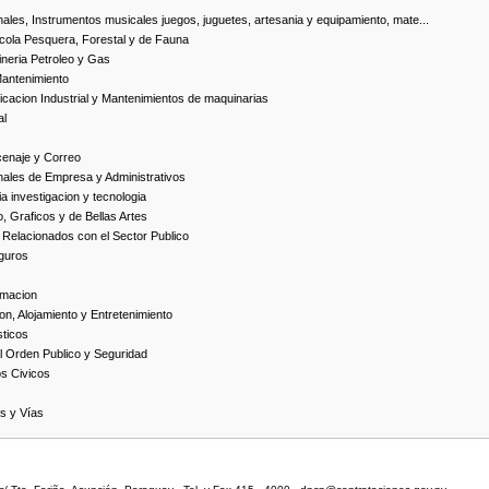
ales, Instrumentos musicales juegos, juguetes, artesania y equipamiento, mate...
cola Pesquera, Forestal y de Fauna
neria Petroleo y Gas
Mantenimiento
cacion Industrial y Mantenimientos de maquinarias
al
cenaje y Correo
nales de Empresa y Administrativos
 investigacion y tecnologia
, Graficos y de Bellas Artes
 Relacionados con el Sector Publico
guros
rmacion
on, Alojamiento y Entretenimiento
ticos
 Orden Publico y Seguridad
os Civicos
as y Vías