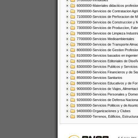
57000000-Inmuebles
60000000-Materiales didacticos profesion
70000000-Servicios de Contratacion Agri
71000000-Servicios de Perforacion de Mi
72000000-Servicios de Construccion y 
73000000-Servicios de Produccion, Fabri
76000000-Servicios de Limpieza Industri
77000000-Servicios Medioambientales
78000000-Servicios de Transporte Alma
80000000-Servicios de Gestion Profesio
81000000-Servicios basados en ingenieria
82000000-Servicios Editoriales de Diseño
83000000-Servicios Publicos y Servicios
84000000-Servicios Financieros y de Se
85000000-Servicios Sanitarios
86000000-Servicios Educativos y de Fo
90000000-Servicios de Viajes, Alimentaci
91000000-Servicios Personales y Domes
92000000-Servicios de Defensa Nacional
93000000-Servicios Politicos y de Asunt
94000000-Organizaciones y Clubes
95000000-Terrenos, Edificios, Estructur