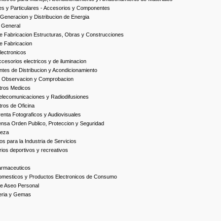
es y Particulares - Accesorios y Componentes
Generacion y Distribucion de Energia
 General
 Fabricacion Estructuras, Obras y Construcciones
e Fabricacion
ectronicos
esorios electricos y de iluminacion
es de Distribucion y Acondicionamiento
, Observacion y Comprobacion
tros Medicos
elecomunicaciones y Radiodifusiones
ros de Oficina
enta Fotograficos y Audiovisuales
nsa Orden Publico, Proteccion y Seguridad
ieza
s para la Industria de Servicios
ios deportivos y recreativos
armaceuticos
omesticos y Productos Electronicos de Consumo
e Aseo Personal
yeria y Gemas