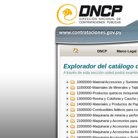
DNCP
Marco Legal
Explorador del catálogo 
A través de esta sección usted podrá examin
10000000-Material Accesorios y Suminist
11000000-Materiales de Minerales y Teji
12000000-Productos quimicos incluyendo 
13000000-Resina y Colofonia y Caucho y
14000000-Materiales y Productos de Pap
15000000-Combustibles Aditivos para com
20000000-Maquinaria de mineria y perfo
21000000-Maquinaria y Accesorios para Ag
22000000-Maquinaria y Accesorios para 
23000000-Maquinaria y Accesorios de Fab
24000000-Maquinaria Accesorios y Sumin