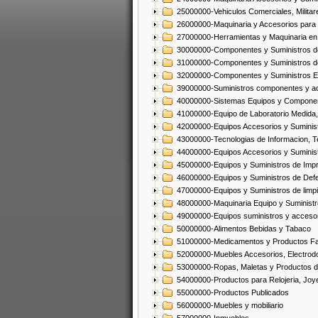
25000000-Vehiculos Comerciales, Militar
26000000-Maquinaria y Accesorios para 
27000000-Herramientas y Maquinaria en
30000000-Componentes y Suministros de
31000000-Componentes y Suministros d
32000000-Componentes y Suministros El
39000000-Suministros componentes y acc
40000000-Sistemas Equipos y Component
41000000-Equipo de Laboratorio Medida
42000000-Equipos Accesorios y Suminis
43000000-Tecnologias de Informacion, T
44000000-Equipos Accesorios y Suminist
45000000-Equipos y Suministros de Impr
46000000-Equipos y Suministros de Defe
47000000-Equipos y Suministros de limp
48000000-Maquinaria Equipo y Suministro
49000000-Equipos suministros y accesor
50000000-Alimentos Bebidas y Tabaco
51000000-Medicamentos y Productos F
52000000-Muebles Accesorios, Electrod
53000000-Ropas, Maletas y Productos d
54000000-Productos para Relojeria, Jo
55000000-Productos Publicados
56000000-Muebles y mobiliario