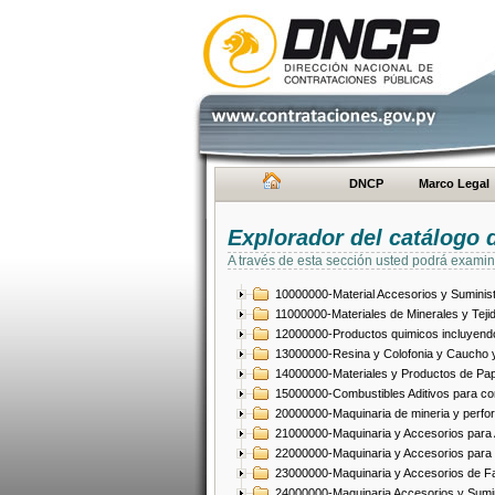
DNCP
Marco Legal
Explorador del catálogo 
A través de esta sección usted podrá examin
10000000-Material Accesorios y Suminist
11000000-Materiales de Minerales y Teji
12000000-Productos quimicos incluyendo 
13000000-Resina y Colofonia y Caucho y
14000000-Materiales y Productos de Pap
15000000-Combustibles Aditivos para com
20000000-Maquinaria de mineria y perfo
21000000-Maquinaria y Accesorios para Ag
22000000-Maquinaria y Accesorios para 
23000000-Maquinaria y Accesorios de Fab
24000000-Maquinaria Accesorios y Sumin