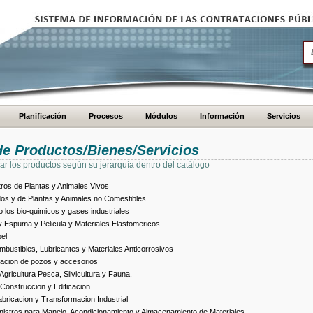
Planificación
Procesos
Módulos
Información
Servicios
de Productos/Bienes/Servicios
ar los productos según su jerarquía dentro del catálogo
ros de Plantas y Animales Vivos
dos y de Plantas y Animales no Comestibles
los bio-quimicos y gases industriales
 Espuma y Pelicula y Materiales Elastomericos
el
bustibles, Lubricantes y Materiales Anticorrosivos
racion de pozos y accesorios
ricultura Pesca, Silvicultura y Fauna.
Construccion y Edificacion
ricacion y Transformacion Industrial
istros para Manejo, Acondicionamiento y Almacenamiento de Materiales