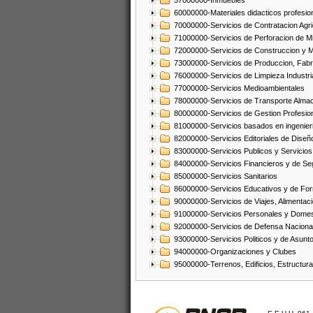
57000000-Inmuebles
60000000-Materiales didacticos profesion
70000000-Servicios de Contratacion Agri
71000000-Servicios de Perforacion de Mi
72000000-Servicios de Construccion y 
73000000-Servicios de Produccion, Fabri
76000000-Servicios de Limpieza Industri
77000000-Servicios Medioambientales
78000000-Servicios de Transporte Alma
80000000-Servicios de Gestion Profesio
81000000-Servicios basados en ingenieria
82000000-Servicios Editoriales de Diseño
83000000-Servicios Publicos y Servicios
84000000-Servicios Financieros y de Se
85000000-Servicios Sanitarios
86000000-Servicios Educativos y de Fo
90000000-Servicios de Viajes, Alimentaci
91000000-Servicios Personales y Domes
92000000-Servicios de Defensa Nacional
93000000-Servicios Politicos y de Asunt
94000000-Organizaciones y Clubes
95000000-Terrenos, Edificios, Estructur