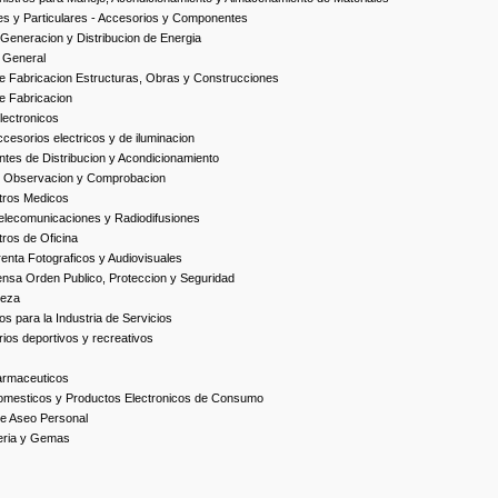
es y Particulares - Accesorios y Componentes
Generacion y Distribucion de Energia
 General
 Fabricacion Estructuras, Obras y Construcciones
e Fabricacion
ectronicos
esorios electricos y de iluminacion
es de Distribucion y Acondicionamiento
, Observacion y Comprobacion
tros Medicos
elecomunicaciones y Radiodifusiones
ros de Oficina
enta Fotograficos y Audiovisuales
nsa Orden Publico, Proteccion y Seguridad
ieza
s para la Industria de Servicios
ios deportivos y recreativos
armaceuticos
omesticos y Productos Electronicos de Consumo
e Aseo Personal
yeria y Gemas