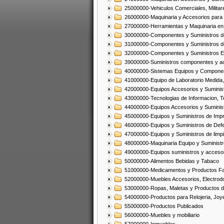
25000000-Vehiculos Comerciales, Militar
26000000-Maquinaria y Accesorios para 
27000000-Herramientas y Maquinaria en
30000000-Componentes y Suministros de
31000000-Componentes y Suministros d
32000000-Componentes y Suministros El
39000000-Suministros componentes y acc
40000000-Sistemas Equipos y Component
41000000-Equipo de Laboratorio Medida
42000000-Equipos Accesorios y Suminis
43000000-Tecnologias de Informacion, T
44000000-Equipos Accesorios y Suminist
45000000-Equipos y Suministros de Impr
46000000-Equipos y Suministros de Defe
47000000-Equipos y Suministros de limp
48000000-Maquinaria Equipo y Suministro
49000000-Equipos suministros y accesor
50000000-Alimentos Bebidas y Tabaco
51000000-Medicamentos y Productos F
52000000-Muebles Accesorios, Electrod
53000000-Ropas, Maletas y Productos d
54000000-Productos para Relojeria, Jo
55000000-Productos Publicados
56000000-Muebles y mobiliario