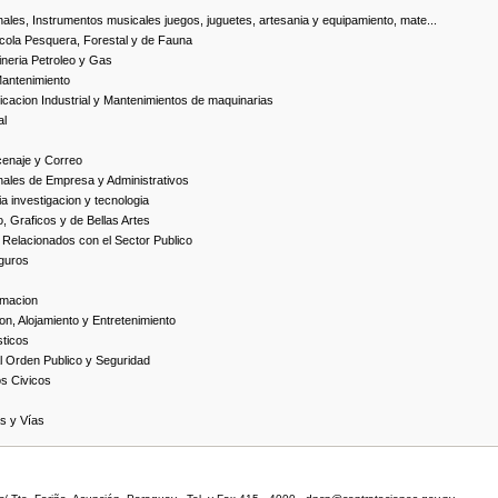
ales, Instrumentos musicales juegos, juguetes, artesania y equipamiento, mate...
cola Pesquera, Forestal y de Fauna
neria Petroleo y Gas
Mantenimiento
cacion Industrial y Mantenimientos de maquinarias
al
cenaje y Correo
nales de Empresa y Administrativos
 investigacion y tecnologia
, Graficos y de Bellas Artes
 Relacionados con el Sector Publico
guros
rmacion
on, Alojamiento y Entretenimiento
ticos
 Orden Publico y Seguridad
os Civicos
as y Vías