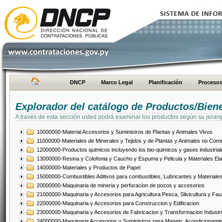
DNCP
Marco Legal
Planificación
Proceso
Explorador del catálogo de Productos/Bien
A través de esta sección usted podrá examinar los productos según su jerarq
10000000-Material Accesorios y Suministros de Plantas y Animales Vivos
11000000-Materiales de Minerales y Tejidos y de Plantas y Animales no Come
12000000-Productos quimicos incluyendo los bio-quimicos y gases industrial
13000000-Resina y Colofonia y Caucho y Espuma y Pelicula y Materiales El
14000000-Materiales y Productos de Papel
15000000-Combustibles Aditivos para combustibles, Lubricantes y Materiales
20000000-Maquinaria de mineria y perforacion de pozos y accesorios
21000000-Maquinaria y Accesorios para Agricultura Pesca, Silvicultura y Fau
22000000-Maquinaria y Accesorios para Construccion y Edificacion
23000000-Maquinaria y Accesorios de Fabricacion y Transformacion Industri
24000000-Maquinaria Accesorios y Suministros para Manejo, Acondicionamie