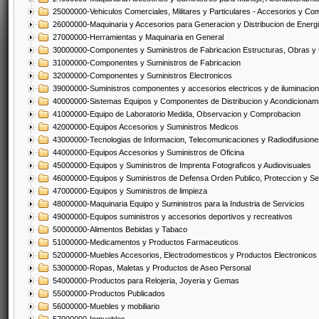
25000000-Vehiculos Comerciales, Militares y Particulares - Accesorios y C
26000000-Maquinaria y Accesorios para Generacion y Distribucion de Energ
27000000-Herramientas y Maquinaria en General
30000000-Componentes y Suministros de Fabricacion Estructuras, Obras y
31000000-Componentes y Suministros de Fabricacion
32000000-Componentes y Suministros Electronicos
39000000-Suministros componentes y accesorios electricos y de iluminacion
40000000-Sistemas Equipos y Componentes de Distribucion y Acondicionam
41000000-Equipo de Laboratorio Medida, Observacion y Comprobacion
42000000-Equipos Accesorios y Suministros Medicos
43000000-Tecnologias de Informacion, Telecomunicaciones y Radiodifusione
44000000-Equipos Accesorios y Suministros de Oficina
45000000-Equipos y Suministros de Imprenta Fotograficos y Audiovisuales
46000000-Equipos y Suministros de Defensa Orden Publico, Proteccion y Se
47000000-Equipos y Suministros de limpieza
48000000-Maquinaria Equipo y Suministros para la Industria de Servicios
49000000-Equipos suministros y accesorios deportivos y recreativos
50000000-Alimentos Bebidas y Tabaco
51000000-Medicamentos y Productos Farmaceuticos
52000000-Muebles Accesorios, Electrodomesticos y Productos Electronico
53000000-Ropas, Maletas y Productos de Aseo Personal
54000000-Productos para Relojeria, Joyeria y Gemas
55000000-Productos Publicados
56000000-Muebles y mobiliario