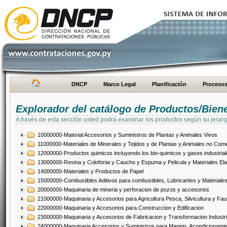
DNCP
Marco Legal
Planificación
Proceso
Explorador del catálogo de Productos/Bien
A través de esta sección usted podrá examinar los productos según su jerarq
10000000-Material Accesorios y Suministros de Plantas y Animales Vivos
11000000-Materiales de Minerales y Tejidos y de Plantas y Animales no Come
12000000-Productos quimicos incluyendo los bio-quimicos y gases industrial
13000000-Resina y Colofonia y Caucho y Espuma y Pelicula y Materiales El
14000000-Materiales y Productos de Papel
15000000-Combustibles Aditivos para combustibles, Lubricantes y Materiales
20000000-Maquinaria de mineria y perforacion de pozos y accesorios
21000000-Maquinaria y Accesorios para Agricultura Pesca, Silvicultura y Fau
22000000-Maquinaria y Accesorios para Construccion y Edificacion
23000000-Maquinaria y Accesorios de Fabricacion y Transformacion Industri
24000000-Maquinaria Accesorios y Suministros para Manejo, Acondicionamie