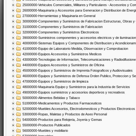
25000000-Vehiculos Comerciales, Militares y Particulares - Accesorios y C
26000000-Maquinaria y Accesorios para Generacion y Distribucion de Energ
27000000-Herramientas y Maquinaria en General
30000000-Componentes y Suministros de Fabricacion Estructuras, Obras y
31000000-Componentes y Suministros de Fabricacion
32000000-Componentes y Suministros Electronicos
39000000-Suministros componentes y accesorios electricos y de iluminacion
40000000-Sistemas Equipos y Componentes de Distribucion y Acondicionam
41000000-Equipo de Laboratorio Medida, Observacion y Comprobacion
42000000-Equipos Accesorios y Suministros Medicos
43000000-Tecnologias de Informacion, Telecomunicaciones y Radiodifusione
44000000-Equipos Accesorios y Suministros de Oficina
45000000-Equipos y Suministros de Imprenta Fotograficos y Audiovisuales
46000000-Equipos y Suministros de Defensa Orden Publico, Proteccion y Se
47000000-Equipos y Suministros de limpieza
48000000-Maquinaria Equipo y Suministros para la Industria de Servicios
49000000-Equipos suministros y accesorios deportivos y recreativos
50000000-Alimentos Bebidas y Tabaco
51000000-Medicamentos y Productos Farmaceuticos
52000000-Muebles Accesorios, Electrodomesticos y Productos Electronico
53000000-Ropas, Maletas y Productos de Aseo Personal
54000000-Productos para Relojeria, Joyeria y Gemas
55000000-Productos Publicados
56000000-Muebles y mobiliario