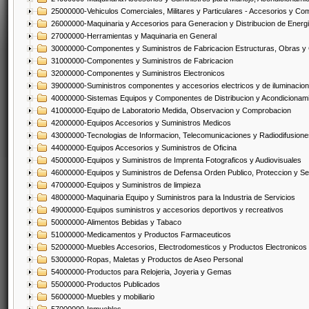
25000000-Vehiculos Comerciales, Militares y Particulares - Accesorios y C
26000000-Maquinaria y Accesorios para Generacion y Distribucion de Energ
27000000-Herramientas y Maquinaria en General
30000000-Componentes y Suministros de Fabricacion Estructuras, Obras y
31000000-Componentes y Suministros de Fabricacion
32000000-Componentes y Suministros Electronicos
39000000-Suministros componentes y accesorios electricos y de iluminacion
40000000-Sistemas Equipos y Componentes de Distribucion y Acondicionam
41000000-Equipo de Laboratorio Medida, Observacion y Comprobacion
42000000-Equipos Accesorios y Suministros Medicos
43000000-Tecnologias de Informacion, Telecomunicaciones y Radiodifusione
44000000-Equipos Accesorios y Suministros de Oficina
45000000-Equipos y Suministros de Imprenta Fotograficos y Audiovisuales
46000000-Equipos y Suministros de Defensa Orden Publico, Proteccion y Se
47000000-Equipos y Suministros de limpieza
48000000-Maquinaria Equipo y Suministros para la Industria de Servicios
49000000-Equipos suministros y accesorios deportivos y recreativos
50000000-Alimentos Bebidas y Tabaco
51000000-Medicamentos y Productos Farmaceuticos
52000000-Muebles Accesorios, Electrodomesticos y Productos Electronico
53000000-Ropas, Maletas y Productos de Aseo Personal
54000000-Productos para Relojeria, Joyeria y Gemas
55000000-Productos Publicados
56000000-Muebles y mobiliario