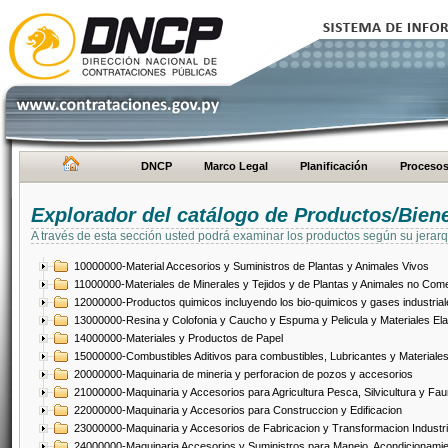
DNCP
Marco Legal
Planificación
Proceso
Explorador del catálogo de Productos/Bien
A través de esta sección usted podrá examinar los productos según su jerarq
10000000-Material Accesorios y Suministros de Plantas y Animales Vivos
11000000-Materiales de Minerales y Tejidos y de Plantas y Animales no Come
12000000-Productos quimicos incluyendo los bio-quimicos y gases industrial
13000000-Resina y Colofonia y Caucho y Espuma y Pelicula y Materiales El
14000000-Materiales y Productos de Papel
15000000-Combustibles Aditivos para combustibles, Lubricantes y Materiales
20000000-Maquinaria de mineria y perforacion de pozos y accesorios
21000000-Maquinaria y Accesorios para Agricultura Pesca, Silvicultura y Fau
22000000-Maquinaria y Accesorios para Construccion y Edificacion
23000000-Maquinaria y Accesorios de Fabricacion y Transformacion Industri
24000000-Maquinaria Accesorios y Suministros para Manejo, Acondicionamie