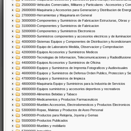
25000000-Vehiculos Comerciales, Militares y Particulares - Accesorios y C
26000000-Maquinaria y Accesorios para Generacion y Distribucion de Energ
27000000-Herramientas y Maquinaria en General
30000000-Componentes y Suministros de Fabricacion Estructuras, Obras y
31000000-Componentes y Suministros de Fabricacion
32000000-Componentes y Suministros Electronicos
39000000-Suministros componentes y accesorios electricos y de iluminacion
40000000-Sistemas Equipos y Componentes de Distribucion y Acondicionam
41000000-Equipo de Laboratorio Medida, Observacion y Comprobacion
42000000-Equipos Accesorios y Suministros Medicos
43000000-Tecnologias de Informacion, Telecomunicaciones y Radiodifusione
44000000-Equipos Accesorios y Suministros de Oficina
45000000-Equipos y Suministros de Imprenta Fotograficos y Audiovisuales
46000000-Equipos y Suministros de Defensa Orden Publico, Proteccion y Se
47000000-Equipos y Suministros de limpieza
48000000-Maquinaria Equipo y Suministros para la Industria de Servicios
49000000-Equipos suministros y accesorios deportivos y recreativos
50000000-Alimentos Bebidas y Tabaco
51000000-Medicamentos y Productos Farmaceuticos
52000000-Muebles Accesorios, Electrodomesticos y Productos Electronico
53000000-Ropas, Maletas y Productos de Aseo Personal
54000000-Productos para Relojeria, Joyeria y Gemas
55000000-Productos Publicados
56000000-Muebles y mobiliario