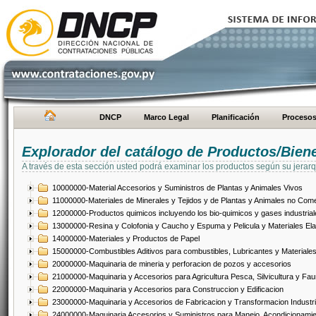
DNCP
Marco Legal
Planificación
Proceso
Explorador del catálogo de Productos/Bien
A través de esta sección usted podrá examinar los productos según su jerarq
10000000-Material Accesorios y Suministros de Plantas y Animales Vivos
11000000-Materiales de Minerales y Tejidos y de Plantas y Animales no Come
12000000-Productos quimicos incluyendo los bio-quimicos y gases industrial
13000000-Resina y Colofonia y Caucho y Espuma y Pelicula y Materiales El
14000000-Materiales y Productos de Papel
15000000-Combustibles Aditivos para combustibles, Lubricantes y Materiales
20000000-Maquinaria de mineria y perforacion de pozos y accesorios
21000000-Maquinaria y Accesorios para Agricultura Pesca, Silvicultura y Fau
22000000-Maquinaria y Accesorios para Construccion y Edificacion
23000000-Maquinaria y Accesorios de Fabricacion y Transformacion Industri
24000000-Maquinaria Accesorios y Suministros para Manejo, Acondicionamie