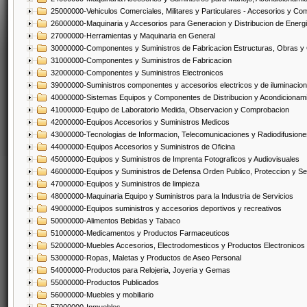
25000000-Vehiculos Comerciales, Militares y Particulares - Accesorios y C
26000000-Maquinaria y Accesorios para Generacion y Distribucion de Energ
27000000-Herramientas y Maquinaria en General
30000000-Componentes y Suministros de Fabricacion Estructuras, Obras y
31000000-Componentes y Suministros de Fabricacion
32000000-Componentes y Suministros Electronicos
39000000-Suministros componentes y accesorios electricos y de iluminacion
40000000-Sistemas Equipos y Componentes de Distribucion y Acondicionam
41000000-Equipo de Laboratorio Medida, Observacion y Comprobacion
42000000-Equipos Accesorios y Suministros Medicos
43000000-Tecnologias de Informacion, Telecomunicaciones y Radiodifusione
44000000-Equipos Accesorios y Suministros de Oficina
45000000-Equipos y Suministros de Imprenta Fotograficos y Audiovisuales
46000000-Equipos y Suministros de Defensa Orden Publico, Proteccion y Se
47000000-Equipos y Suministros de limpieza
48000000-Maquinaria Equipo y Suministros para la Industria de Servicios
49000000-Equipos suministros y accesorios deportivos y recreativos
50000000-Alimentos Bebidas y Tabaco
51000000-Medicamentos y Productos Farmaceuticos
52000000-Muebles Accesorios, Electrodomesticos y Productos Electronico
53000000-Ropas, Maletas y Productos de Aseo Personal
54000000-Productos para Relojeria, Joyeria y Gemas
55000000-Productos Publicados
56000000-Muebles y mobiliario