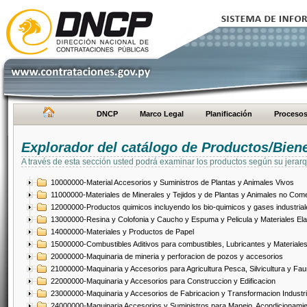
DNCP
Marco Legal
Planificación
Proceso
Explorador del catálogo de Productos/Bien
A través de esta sección usted podrá examinar los productos según su jerarq
10000000-Material Accesorios y Suministros de Plantas y Animales Vivos
11000000-Materiales de Minerales y Tejidos y de Plantas y Animales no Come
12000000-Productos quimicos incluyendo los bio-quimicos y gases industrial
13000000-Resina y Colofonia y Caucho y Espuma y Pelicula y Materiales El
14000000-Materiales y Productos de Papel
15000000-Combustibles Aditivos para combustibles, Lubricantes y Materiales
20000000-Maquinaria de mineria y perforacion de pozos y accesorios
21000000-Maquinaria y Accesorios para Agricultura Pesca, Silvicultura y Fau
22000000-Maquinaria y Accesorios para Construccion y Edificacion
23000000-Maquinaria y Accesorios de Fabricacion y Transformacion Industri
24000000-Maquinaria Accesorios y Suministros para Manejo, Acondicionamie