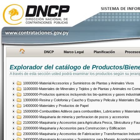
DNCP
Marco Legal
Planificación
Proceso
Explorador del catálogo de Productos/Bien
A través de esta sección usted podrá examinar los productos según su jerarq
10000000-Material Accesorios y Suministros de Plantas y Animales Vivos
11000000-Materiales de Minerales y Tejidos y de Plantas y Animales no Come
12000000-Productos quimicos incluyendo los bio-quimicos y gases industrial
13000000-Resina y Colofonia y Caucho y Espuma y Pelicula y Materiales El
14000000-Materiales y Productos de Papel
15000000-Combustibles Aditivos para combustibles, Lubricantes y Materiales
20000000-Maquinaria de mineria y perforacion de pozos y accesorios
21000000-Maquinaria y Accesorios para Agricultura Pesca, Silvicultura y Fau
22000000-Maquinaria y Accesorios para Construccion y Edificacion
23000000-Maquinaria y Accesorios de Fabricacion y Transformacion Industri
24000000-Maquinaria Accesorios y Suministros para Manejo, Acondicionamie