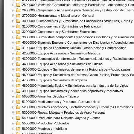
25000000-Vehiculos Comerciales, Militares y Particulares - Accesorios y C
26000000-Maquinaria y Accesorios para Generacion y Distribucion de Energ
27000000-Herramientas y Maquinaria en General
30000000-Componentes y Suministros de Fabricacion Estructuras, Obras y
31000000-Componentes y Suministros de Fabricacion
32000000-Componentes y Suministros Electronicos
39000000-Suministros componentes y accesorios electricos y de iluminacion
40000000-Sistemas Equipos y Componentes de Distribucion y Acondicionam
41000000-Equipo de Laboratorio Medida, Observacion y Comprobacion
42000000-Equipos Accesorios y Suministros Medicos
43000000-Tecnologias de Informacion, Telecomunicaciones y Radiodifusione
44000000-Equipos Accesorios y Suministros de Oficina
45000000-Equipos y Suministros de Imprenta Fotograficos y Audiovisuales
46000000-Equipos y Suministros de Defensa Orden Publico, Proteccion y Se
47000000-Equipos y Suministros de limpieza
48000000-Maquinaria Equipo y Suministros para la Industria de Servicios
49000000-Equipos suministros y accesorios deportivos y recreativos
50000000-Alimentos Bebidas y Tabaco
51000000-Medicamentos y Productos Farmaceuticos
52000000-Muebles Accesorios, Electrodomesticos y Productos Electronico
53000000-Ropas, Maletas y Productos de Aseo Personal
54000000-Productos para Relojeria, Joyeria y Gemas
55000000-Productos Publicados
56000000-Muebles y mobiliario