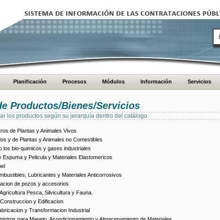
Planificación
Procesos
Módulos
Información
Servicios
de Productos/Bienes/Servicios
ar los productos según su jerarquía dentro del catálogo
ros de Plantas y Animales Vivos
dos y de Plantas y Animales no Comestibles
los bio-quimicos y gases industriales
 Espuma y Pelicula y Materiales Elastomericos
el
bustibles, Lubricantes y Materiales Anticorrosivos
racion de pozos y accesorios
ricultura Pesca, Silvicultura y Fauna.
Construccion y Edificacion
ricacion y Transformacion Industrial
istros para Manejo, Acondicionamiento y Almacenamiento de Materiales