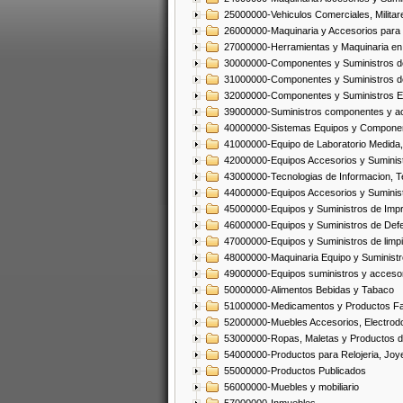
25000000-Vehiculos Comerciales, Militar
26000000-Maquinaria y Accesorios para 
27000000-Herramientas y Maquinaria en
30000000-Componentes y Suministros de
31000000-Componentes y Suministros d
32000000-Componentes y Suministros El
39000000-Suministros componentes y acc
40000000-Sistemas Equipos y Component
41000000-Equipo de Laboratorio Medida
42000000-Equipos Accesorios y Suminis
43000000-Tecnologias de Informacion, T
44000000-Equipos Accesorios y Suminist
45000000-Equipos y Suministros de Impr
46000000-Equipos y Suministros de Defe
47000000-Equipos y Suministros de limp
48000000-Maquinaria Equipo y Suministro
49000000-Equipos suministros y accesor
50000000-Alimentos Bebidas y Tabaco
51000000-Medicamentos y Productos F
52000000-Muebles Accesorios, Electrod
53000000-Ropas, Maletas y Productos d
54000000-Productos para Relojeria, Jo
55000000-Productos Publicados
56000000-Muebles y mobiliario