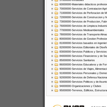
57000000-Inmuebles
60000000-Materiales didacticos profesion
70000000-Servicios de Contratacion Agri
71000000-Servicios de Perforacion de Mi
72000000-Servicios de Construccion y 
73000000-Servicios de Produccion, Fabri
76000000-Servicios de Limpieza Industri
77000000-Servicios Medioambientales
78000000-Servicios de Transporte Alma
80000000-Servicios de Gestion Profesio
81000000-Servicios basados en ingenieria
82000000-Servicios Editoriales de Diseño
83000000-Servicios Publicos y Servicios
84000000-Servicios Financieros y de Se
85000000-Servicios Sanitarios
86000000-Servicios Educativos y de Fo
90000000-Servicios de Viajes, Alimentaci
91000000-Servicios Personales y Domes
92000000-Servicios de Defensa Nacional
93000000-Servicios Politicos y de Asunt
94000000-Organizaciones y Clubes
95000000-Terrenos, Edificios, Estructur