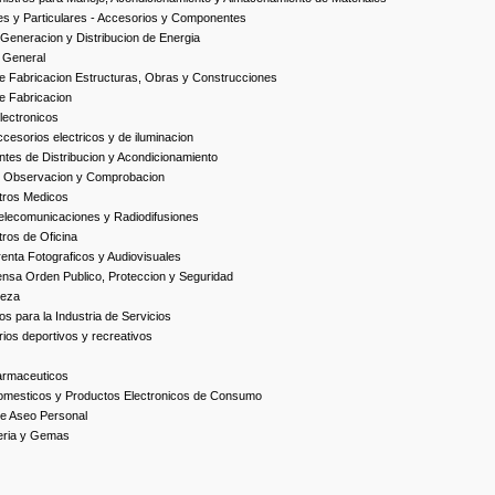
es y Particulares - Accesorios y Componentes
Generacion y Distribucion de Energia
 General
 Fabricacion Estructuras, Obras y Construcciones
e Fabricacion
ectronicos
esorios electricos y de iluminacion
es de Distribucion y Acondicionamiento
, Observacion y Comprobacion
tros Medicos
elecomunicaciones y Radiodifusiones
ros de Oficina
enta Fotograficos y Audiovisuales
nsa Orden Publico, Proteccion y Seguridad
ieza
s para la Industria de Servicios
ios deportivos y recreativos
armaceuticos
omesticos y Productos Electronicos de Consumo
e Aseo Personal
yeria y Gemas