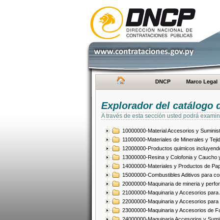
DNCP
Marco Legal
Explorador del catálogo 
A través de esta sección usted podrá examin
10000000-Material Accesorios y Suminist
11000000-Materiales de Minerales y Teji
12000000-Productos quimicos incluyendo 
13000000-Resina y Colofonia y Caucho y
14000000-Materiales y Productos de Pap
15000000-Combustibles Aditivos para com
20000000-Maquinaria de mineria y perfo
21000000-Maquinaria y Accesorios para Ag
22000000-Maquinaria y Accesorios para 
23000000-Maquinaria y Accesorios de Fab
24000000-Maquinaria Accesorios y Sumin