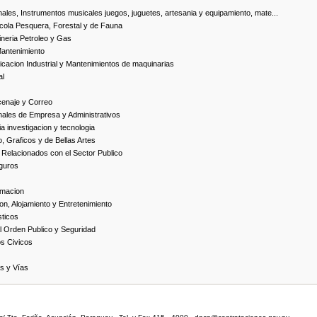
ales, Instrumentos musicales juegos, juguetes, artesania y equipamiento, mate...
cola Pesquera, Forestal y de Fauna
neria Petroleo y Gas
Mantenimiento
cacion Industrial y Mantenimientos de maquinarias
al
cenaje y Correo
nales de Empresa y Administrativos
 investigacion y tecnologia
, Graficos y de Bellas Artes
 Relacionados con el Sector Publico
guros
rmacion
on, Alojamiento y Entretenimiento
ticos
 Orden Publico y Seguridad
os Civicos
as y Vías