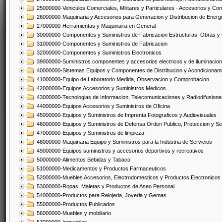
25000000-Vehiculos Comerciales, Militares y Particulares - Accesorios y C
26000000-Maquinaria y Accesorios para Generacion y Distribucion de Energ
27000000-Herramientas y Maquinaria en General
30000000-Componentes y Suministros de Fabricacion Estructuras, Obras y
31000000-Componentes y Suministros de Fabricacion
32000000-Componentes y Suministros Electronicos
39000000-Suministros componentes y accesorios electricos y de iluminacion
40000000-Sistemas Equipos y Componentes de Distribucion y Acondicionam
41000000-Equipo de Laboratorio Medida, Observacion y Comprobacion
42000000-Equipos Accesorios y Suministros Medicos
43000000-Tecnologias de Informacion, Telecomunicaciones y Radiodifusione
44000000-Equipos Accesorios y Suministros de Oficina
45000000-Equipos y Suministros de Imprenta Fotograficos y Audiovisuales
46000000-Equipos y Suministros de Defensa Orden Publico, Proteccion y Se
47000000-Equipos y Suministros de limpieza
48000000-Maquinaria Equipo y Suministros para la Industria de Servicios
49000000-Equipos suministros y accesorios deportivos y recreativos
50000000-Alimentos Bebidas y Tabaco
51000000-Medicamentos y Productos Farmaceuticos
52000000-Muebles Accesorios, Electrodomesticos y Productos Electronico
53000000-Ropas, Maletas y Productos de Aseo Personal
54000000-Productos para Relojeria, Joyeria y Gemas
55000000-Productos Publicados
56000000-Muebles y mobiliario