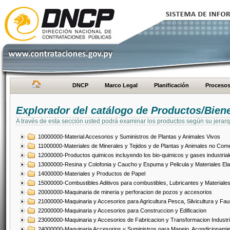
DNCP
Marco Legal
Planificación
Proceso
Explorador del catálogo de Productos/Bien
A través de esta sección usted podrá examinar los productos según su jerarq
10000000-Material Accesorios y Suministros de Plantas y Animales Vivos
11000000-Materiales de Minerales y Tejidos y de Plantas y Animales no Come
12000000-Productos quimicos incluyendo los bio-quimicos y gases industrial
13000000-Resina y Colofonia y Caucho y Espuma y Pelicula y Materiales El
14000000-Materiales y Productos de Papel
15000000-Combustibles Aditivos para combustibles, Lubricantes y Materiales
20000000-Maquinaria de mineria y perforacion de pozos y accesorios
21000000-Maquinaria y Accesorios para Agricultura Pesca, Silvicultura y Fau
22000000-Maquinaria y Accesorios para Construccion y Edificacion
23000000-Maquinaria y Accesorios de Fabricacion y Transformacion Industri
24000000-Maquinaria Accesorios y Suministros para Manejo, Acondicionamie