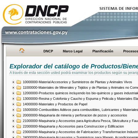
DNCP
Marco Legal
Planificación
Proceso
Explorador del catálogo de Productos/Bien
A través de esta sección usted podrá examinar los productos según su jerarq
10000000-Material Accesorios y Suministros de Plantas y Animales Vivos
11000000-Materiales de Minerales y Tejidos y de Plantas y Animales no Come
12000000-Productos quimicos incluyendo los bio-quimicos y gases industrial
13000000-Resina y Colofonia y Caucho y Espuma y Pelicula y Materiales El
14000000-Materiales y Productos de Papel
15000000-Combustibles Aditivos para combustibles, Lubricantes y Materiales
20000000-Maquinaria de mineria y perforacion de pozos y accesorios
21000000-Maquinaria y Accesorios para Agricultura Pesca, Silvicultura y Fau
22000000-Maquinaria y Accesorios para Construccion y Edificacion
23000000-Maquinaria y Accesorios de Fabricacion y Transformacion Industri
24000000-Maquinaria Accesorios y Suministros para Manejo, Acondicionamie