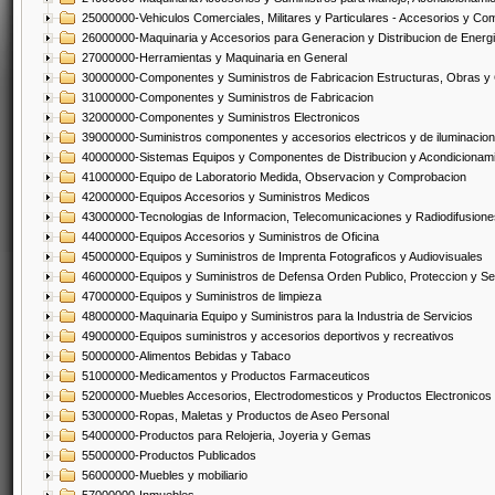
25000000-Vehiculos Comerciales, Militares y Particulares - Accesorios y C
26000000-Maquinaria y Accesorios para Generacion y Distribucion de Energ
27000000-Herramientas y Maquinaria en General
30000000-Componentes y Suministros de Fabricacion Estructuras, Obras y
31000000-Componentes y Suministros de Fabricacion
32000000-Componentes y Suministros Electronicos
39000000-Suministros componentes y accesorios electricos y de iluminacion
40000000-Sistemas Equipos y Componentes de Distribucion y Acondicionam
41000000-Equipo de Laboratorio Medida, Observacion y Comprobacion
42000000-Equipos Accesorios y Suministros Medicos
43000000-Tecnologias de Informacion, Telecomunicaciones y Radiodifusione
44000000-Equipos Accesorios y Suministros de Oficina
45000000-Equipos y Suministros de Imprenta Fotograficos y Audiovisuales
46000000-Equipos y Suministros de Defensa Orden Publico, Proteccion y Se
47000000-Equipos y Suministros de limpieza
48000000-Maquinaria Equipo y Suministros para la Industria de Servicios
49000000-Equipos suministros y accesorios deportivos y recreativos
50000000-Alimentos Bebidas y Tabaco
51000000-Medicamentos y Productos Farmaceuticos
52000000-Muebles Accesorios, Electrodomesticos y Productos Electronico
53000000-Ropas, Maletas y Productos de Aseo Personal
54000000-Productos para Relojeria, Joyeria y Gemas
55000000-Productos Publicados
56000000-Muebles y mobiliario