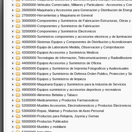
25000000-Vehiculos Comerciales, Militares y Particulares - Accesorios y C
26000000-Maquinaria y Accesorios para Generacion y Distribucion de Energ
27000000-Herramientas y Maquinaria en General
30000000-Componentes y Suministros de Fabricacion Estructuras, Obras y
31000000-Componentes y Suministros de Fabricacion
32000000-Componentes y Suministros Electronicos
39000000-Suministros componentes y accesorios electricos y de iluminacion
40000000-Sistemas Equipos y Componentes de Distribucion y Acondicionam
41000000-Equipo de Laboratorio Medida, Observacion y Comprobacion
42000000-Equipos Accesorios y Suministros Medicos
43000000-Tecnologias de Informacion, Telecomunicaciones y Radiodifusione
44000000-Equipos Accesorios y Suministros de Oficina
45000000-Equipos y Suministros de Imprenta Fotograficos y Audiovisuales
46000000-Equipos y Suministros de Defensa Orden Publico, Proteccion y Se
47000000-Equipos y Suministros de limpieza
48000000-Maquinaria Equipo y Suministros para la Industria de Servicios
49000000-Equipos suministros y accesorios deportivos y recreativos
50000000-Alimentos Bebidas y Tabaco
51000000-Medicamentos y Productos Farmaceuticos
52000000-Muebles Accesorios, Electrodomesticos y Productos Electronico
53000000-Ropas, Maletas y Productos de Aseo Personal
54000000-Productos para Relojeria, Joyeria y Gemas
55000000-Productos Publicados
56000000-Muebles y mobiliario