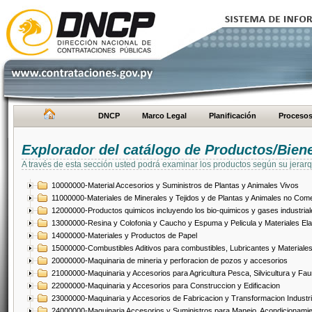
DNCP
Marco Legal
Planificación
Proceso
Explorador del catálogo de Productos/Bien
A través de esta sección usted podrá examinar los productos según su jerarq
10000000-Material Accesorios y Suministros de Plantas y Animales Vivos
11000000-Materiales de Minerales y Tejidos y de Plantas y Animales no Come
12000000-Productos quimicos incluyendo los bio-quimicos y gases industrial
13000000-Resina y Colofonia y Caucho y Espuma y Pelicula y Materiales El
14000000-Materiales y Productos de Papel
15000000-Combustibles Aditivos para combustibles, Lubricantes y Materiales
20000000-Maquinaria de mineria y perforacion de pozos y accesorios
21000000-Maquinaria y Accesorios para Agricultura Pesca, Silvicultura y Fau
22000000-Maquinaria y Accesorios para Construccion y Edificacion
23000000-Maquinaria y Accesorios de Fabricacion y Transformacion Industri
24000000-Maquinaria Accesorios y Suministros para Manejo, Acondicionamie