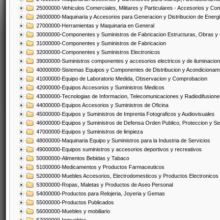
25000000-Vehiculos Comerciales, Militares y Particulares - Accesorios y C
26000000-Maquinaria y Accesorios para Generacion y Distribucion de Energ
27000000-Herramientas y Maquinaria en General
30000000-Componentes y Suministros de Fabricacion Estructuras, Obras y
31000000-Componentes y Suministros de Fabricacion
32000000-Componentes y Suministros Electronicos
39000000-Suministros componentes y accesorios electricos y de iluminacion
40000000-Sistemas Equipos y Componentes de Distribucion y Acondicionam
41000000-Equipo de Laboratorio Medida, Observacion y Comprobacion
42000000-Equipos Accesorios y Suministros Medicos
43000000-Tecnologias de Informacion, Telecomunicaciones y Radiodifusione
44000000-Equipos Accesorios y Suministros de Oficina
45000000-Equipos y Suministros de Imprenta Fotograficos y Audiovisuales
46000000-Equipos y Suministros de Defensa Orden Publico, Proteccion y Se
47000000-Equipos y Suministros de limpieza
48000000-Maquinaria Equipo y Suministros para la Industria de Servicios
49000000-Equipos suministros y accesorios deportivos y recreativos
50000000-Alimentos Bebidas y Tabaco
51000000-Medicamentos y Productos Farmaceuticos
52000000-Muebles Accesorios, Electrodomesticos y Productos Electronico
53000000-Ropas, Maletas y Productos de Aseo Personal
54000000-Productos para Relojeria, Joyeria y Gemas
55000000-Productos Publicados
56000000-Muebles y mobiliario