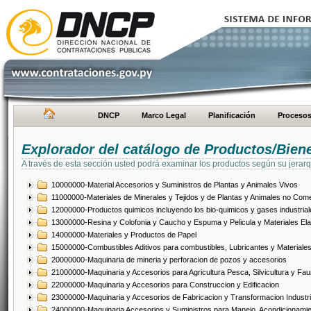
DNCP
Marco Legal
Planificación
Proceso
Explorador del catálogo de Productos/Bien
A través de esta sección usted podrá examinar los productos según su jerarq
10000000-Material Accesorios y Suministros de Plantas y Animales Vivos
11000000-Materiales de Minerales y Tejidos y de Plantas y Animales no Come
12000000-Productos quimicos incluyendo los bio-quimicos y gases industrial
13000000-Resina y Colofonia y Caucho y Espuma y Pelicula y Materiales El
14000000-Materiales y Productos de Papel
15000000-Combustibles Aditivos para combustibles, Lubricantes y Materiales
20000000-Maquinaria de mineria y perforacion de pozos y accesorios
21000000-Maquinaria y Accesorios para Agricultura Pesca, Silvicultura y Fau
22000000-Maquinaria y Accesorios para Construccion y Edificacion
23000000-Maquinaria y Accesorios de Fabricacion y Transformacion Industri
24000000-Maquinaria Accesorios y Suministros para Manejo, Acondicionamie