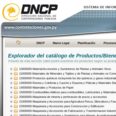
DNCP
Marco Legal
Planificación
Proceso
Explorador del catálogo de Productos/Bien
A través de esta sección usted podrá examinar los productos según su jerarq
10000000-Material Accesorios y Suministros de Plantas y Animales Vivos
11000000-Materiales de Minerales y Tejidos y de Plantas y Animales no Come
12000000-Productos quimicos incluyendo los bio-quimicos y gases industrial
13000000-Resina y Colofonia y Caucho y Espuma y Pelicula y Materiales El
14000000-Materiales y Productos de Papel
15000000-Combustibles Aditivos para combustibles, Lubricantes y Materiales
20000000-Maquinaria de mineria y perforacion de pozos y accesorios
21000000-Maquinaria y Accesorios para Agricultura Pesca, Silvicultura y Fau
22000000-Maquinaria y Accesorios para Construccion y Edificacion
23000000-Maquinaria y Accesorios de Fabricacion y Transformacion Industri
24000000-Maquinaria Accesorios y Suministros para Manejo, Acondicionamie