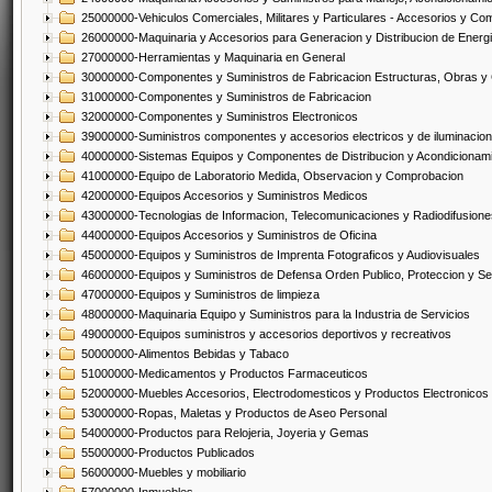
25000000-Vehiculos Comerciales, Militares y Particulares - Accesorios y C
26000000-Maquinaria y Accesorios para Generacion y Distribucion de Energ
27000000-Herramientas y Maquinaria en General
30000000-Componentes y Suministros de Fabricacion Estructuras, Obras y
31000000-Componentes y Suministros de Fabricacion
32000000-Componentes y Suministros Electronicos
39000000-Suministros componentes y accesorios electricos y de iluminacion
40000000-Sistemas Equipos y Componentes de Distribucion y Acondicionam
41000000-Equipo de Laboratorio Medida, Observacion y Comprobacion
42000000-Equipos Accesorios y Suministros Medicos
43000000-Tecnologias de Informacion, Telecomunicaciones y Radiodifusione
44000000-Equipos Accesorios y Suministros de Oficina
45000000-Equipos y Suministros de Imprenta Fotograficos y Audiovisuales
46000000-Equipos y Suministros de Defensa Orden Publico, Proteccion y Se
47000000-Equipos y Suministros de limpieza
48000000-Maquinaria Equipo y Suministros para la Industria de Servicios
49000000-Equipos suministros y accesorios deportivos y recreativos
50000000-Alimentos Bebidas y Tabaco
51000000-Medicamentos y Productos Farmaceuticos
52000000-Muebles Accesorios, Electrodomesticos y Productos Electronico
53000000-Ropas, Maletas y Productos de Aseo Personal
54000000-Productos para Relojeria, Joyeria y Gemas
55000000-Productos Publicados
56000000-Muebles y mobiliario