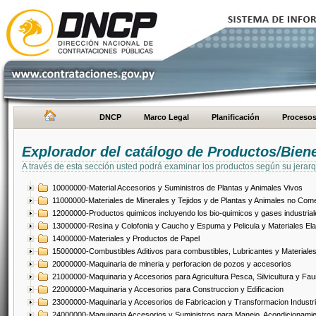
DNCP
Marco Legal
Planificación
Proceso
Explorador del catálogo de Productos/Bien
A través de esta sección usted podrá examinar los productos según su jerarq
10000000-Material Accesorios y Suministros de Plantas y Animales Vivos
11000000-Materiales de Minerales y Tejidos y de Plantas y Animales no Come
12000000-Productos quimicos incluyendo los bio-quimicos y gases industrial
13000000-Resina y Colofonia y Caucho y Espuma y Pelicula y Materiales El
14000000-Materiales y Productos de Papel
15000000-Combustibles Aditivos para combustibles, Lubricantes y Materiales
20000000-Maquinaria de mineria y perforacion de pozos y accesorios
21000000-Maquinaria y Accesorios para Agricultura Pesca, Silvicultura y Fau
22000000-Maquinaria y Accesorios para Construccion y Edificacion
23000000-Maquinaria y Accesorios de Fabricacion y Transformacion Industri
24000000-Maquinaria Accesorios y Suministros para Manejo, Acondicionamie