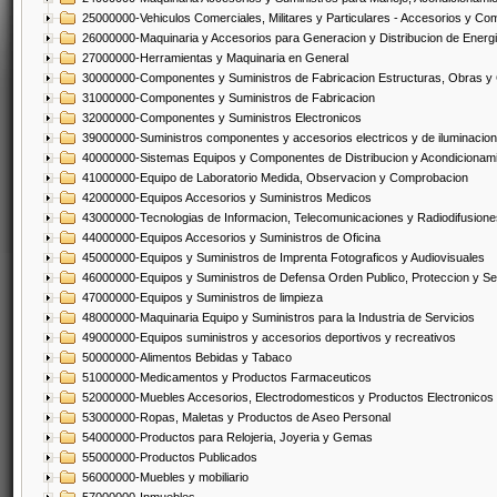
25000000-Vehiculos Comerciales, Militares y Particulares - Accesorios y C
26000000-Maquinaria y Accesorios para Generacion y Distribucion de Energ
27000000-Herramientas y Maquinaria en General
30000000-Componentes y Suministros de Fabricacion Estructuras, Obras y
31000000-Componentes y Suministros de Fabricacion
32000000-Componentes y Suministros Electronicos
39000000-Suministros componentes y accesorios electricos y de iluminacion
40000000-Sistemas Equipos y Componentes de Distribucion y Acondicionam
41000000-Equipo de Laboratorio Medida, Observacion y Comprobacion
42000000-Equipos Accesorios y Suministros Medicos
43000000-Tecnologias de Informacion, Telecomunicaciones y Radiodifusione
44000000-Equipos Accesorios y Suministros de Oficina
45000000-Equipos y Suministros de Imprenta Fotograficos y Audiovisuales
46000000-Equipos y Suministros de Defensa Orden Publico, Proteccion y Se
47000000-Equipos y Suministros de limpieza
48000000-Maquinaria Equipo y Suministros para la Industria de Servicios
49000000-Equipos suministros y accesorios deportivos y recreativos
50000000-Alimentos Bebidas y Tabaco
51000000-Medicamentos y Productos Farmaceuticos
52000000-Muebles Accesorios, Electrodomesticos y Productos Electronico
53000000-Ropas, Maletas y Productos de Aseo Personal
54000000-Productos para Relojeria, Joyeria y Gemas
55000000-Productos Publicados
56000000-Muebles y mobiliario