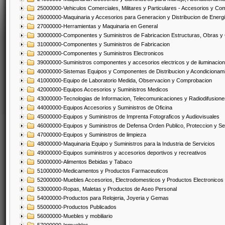
25000000-Vehiculos Comerciales, Militares y Particulares - Accesorios y C
26000000-Maquinaria y Accesorios para Generacion y Distribucion de Energ
27000000-Herramientas y Maquinaria en General
30000000-Componentes y Suministros de Fabricacion Estructuras, Obras y
31000000-Componentes y Suministros de Fabricacion
32000000-Componentes y Suministros Electronicos
39000000-Suministros componentes y accesorios electricos y de iluminacion
40000000-Sistemas Equipos y Componentes de Distribucion y Acondicionam
41000000-Equipo de Laboratorio Medida, Observacion y Comprobacion
42000000-Equipos Accesorios y Suministros Medicos
43000000-Tecnologias de Informacion, Telecomunicaciones y Radiodifusione
44000000-Equipos Accesorios y Suministros de Oficina
45000000-Equipos y Suministros de Imprenta Fotograficos y Audiovisuales
46000000-Equipos y Suministros de Defensa Orden Publico, Proteccion y Se
47000000-Equipos y Suministros de limpieza
48000000-Maquinaria Equipo y Suministros para la Industria de Servicios
49000000-Equipos suministros y accesorios deportivos y recreativos
50000000-Alimentos Bebidas y Tabaco
51000000-Medicamentos y Productos Farmaceuticos
52000000-Muebles Accesorios, Electrodomesticos y Productos Electronico
53000000-Ropas, Maletas y Productos de Aseo Personal
54000000-Productos para Relojeria, Joyeria y Gemas
55000000-Productos Publicados
56000000-Muebles y mobiliario