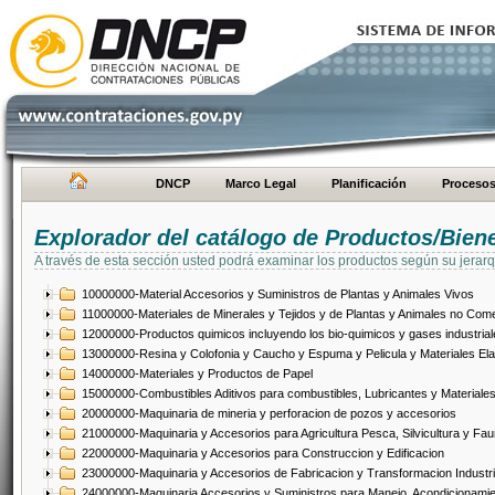
DNCP
Marco Legal
Planificación
Proceso
Explorador del catálogo de Productos/Bien
A través de esta sección usted podrá examinar los productos según su jerarq
10000000-Material Accesorios y Suministros de Plantas y Animales Vivos
11000000-Materiales de Minerales y Tejidos y de Plantas y Animales no Come
12000000-Productos quimicos incluyendo los bio-quimicos y gases industrial
13000000-Resina y Colofonia y Caucho y Espuma y Pelicula y Materiales El
14000000-Materiales y Productos de Papel
15000000-Combustibles Aditivos para combustibles, Lubricantes y Materiales
20000000-Maquinaria de mineria y perforacion de pozos y accesorios
21000000-Maquinaria y Accesorios para Agricultura Pesca, Silvicultura y Fau
22000000-Maquinaria y Accesorios para Construccion y Edificacion
23000000-Maquinaria y Accesorios de Fabricacion y Transformacion Industri
24000000-Maquinaria Accesorios y Suministros para Manejo, Acondicionamie