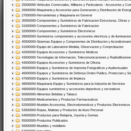
25000000-Vehiculos Comerciales, Militares y Particulares - Accesorios y C
26000000-Maquinaria y Accesorios para Generacion y Distribucion de Energ
27000000-Herramientas y Maquinaria en General
30000000-Componentes y Suministros de Fabricacion Estructuras, Obras y
31000000-Componentes y Suministros de Fabricacion
32000000-Componentes y Suministros Electronicos
39000000-Suministros componentes y accesorios electricos y de iluminacion
40000000-Sistemas Equipos y Componentes de Distribucion y Acondicionam
41000000-Equipo de Laboratorio Medida, Observacion y Comprobacion
42000000-Equipos Accesorios y Suministros Medicos
43000000-Tecnologias de Informacion, Telecomunicaciones y Radiodifusione
44000000-Equipos Accesorios y Suministros de Oficina
45000000-Equipos y Suministros de Imprenta Fotograficos y Audiovisuales
46000000-Equipos y Suministros de Defensa Orden Publico, Proteccion y Se
47000000-Equipos y Suministros de limpieza
48000000-Maquinaria Equipo y Suministros para la Industria de Servicios
49000000-Equipos suministros y accesorios deportivos y recreativos
50000000-Alimentos Bebidas y Tabaco
51000000-Medicamentos y Productos Farmaceuticos
52000000-Muebles Accesorios, Electrodomesticos y Productos Electronico
53000000-Ropas, Maletas y Productos de Aseo Personal
54000000-Productos para Relojeria, Joyeria y Gemas
55000000-Productos Publicados
56000000-Muebles y mobiliario