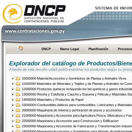
DNCP
Marco Legal
Planificación
Proceso
Explorador del catálogo de Productos/Bien
A través de esta sección usted podrá examinar los productos según su jerarq
10000000-Material Accesorios y Suministros de Plantas y Animales Vivos
11000000-Materiales de Minerales y Tejidos y de Plantas y Animales no Come
12000000-Productos quimicos incluyendo los bio-quimicos y gases industrial
13000000-Resina y Colofonia y Caucho y Espuma y Pelicula y Materiales El
14000000-Materiales y Productos de Papel
15000000-Combustibles Aditivos para combustibles, Lubricantes y Materiales
20000000-Maquinaria de mineria y perforacion de pozos y accesorios
21000000-Maquinaria y Accesorios para Agricultura Pesca, Silvicultura y Fau
22000000-Maquinaria y Accesorios para Construccion y Edificacion
23000000-Maquinaria y Accesorios de Fabricacion y Transformacion Industri
24000000-Maquinaria Accesorios y Suministros para Manejo, Acondicionamie