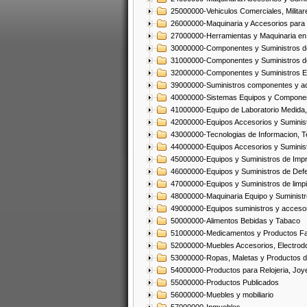
25000000-Vehiculos Comerciales, Militar
26000000-Maquinaria y Accesorios para 
27000000-Herramientas y Maquinaria en
30000000-Componentes y Suministros de
31000000-Componentes y Suministros d
32000000-Componentes y Suministros El
39000000-Suministros componentes y acc
40000000-Sistemas Equipos y Component
41000000-Equipo de Laboratorio Medida
42000000-Equipos Accesorios y Suminis
43000000-Tecnologias de Informacion, T
44000000-Equipos Accesorios y Suminist
45000000-Equipos y Suministros de Impr
46000000-Equipos y Suministros de Defe
47000000-Equipos y Suministros de limp
48000000-Maquinaria Equipo y Suministro
49000000-Equipos suministros y accesor
50000000-Alimentos Bebidas y Tabaco
51000000-Medicamentos y Productos F
52000000-Muebles Accesorios, Electrod
53000000-Ropas, Maletas y Productos d
54000000-Productos para Relojeria, Jo
55000000-Productos Publicados
56000000-Muebles y mobiliario