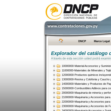
DNCP
Marco Legal
Explorador del catálogo 
A través de esta sección usted podrá examin
10000000-Material Accesorios y Suminist
11000000-Materiales de Minerales y Teji
12000000-Productos quimicos incluyendo 
13000000-Resina y Colofonia y Caucho y
14000000-Materiales y Productos de Pap
15000000-Combustibles Aditivos para com
20000000-Maquinaria de mineria y perfo
21000000-Maquinaria y Accesorios para Ag
22000000-Maquinaria y Accesorios para 
23000000-Maquinaria y Accesorios de Fab
24000000-Maquinaria Accesorios y Sumin