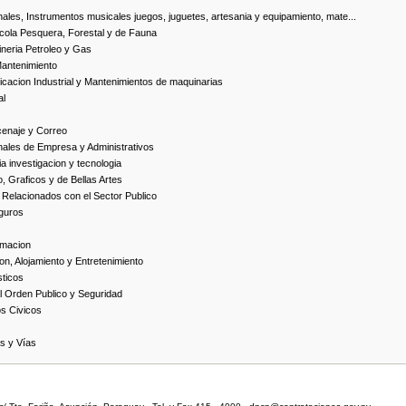
ales, Instrumentos musicales juegos, juguetes, artesania y equipamiento, mate...
cola Pesquera, Forestal y de Fauna
neria Petroleo y Gas
Mantenimiento
cacion Industrial y Mantenimientos de maquinarias
al
cenaje y Correo
nales de Empresa y Administrativos
 investigacion y tecnologia
, Graficos y de Bellas Artes
 Relacionados con el Sector Publico
guros
rmacion
on, Alojamiento y Entretenimiento
ticos
 Orden Publico y Seguridad
os Civicos
as y Vías