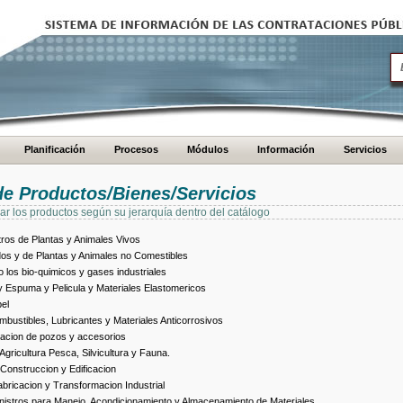
Planificación
Procesos
Módulos
Información
Servicios
de Productos/Bienes/Servicios
ar los productos según su jerarquía dentro del catálogo
ros de Plantas y Animales Vivos
dos y de Plantas y Animales no Comestibles
los bio-quimicos y gases industriales
 Espuma y Pelicula y Materiales Elastomericos
el
bustibles, Lubricantes y Materiales Anticorrosivos
racion de pozos y accesorios
ricultura Pesca, Silvicultura y Fauna.
Construccion y Edificacion
ricacion y Transformacion Industrial
istros para Manejo, Acondicionamiento y Almacenamiento de Materiales