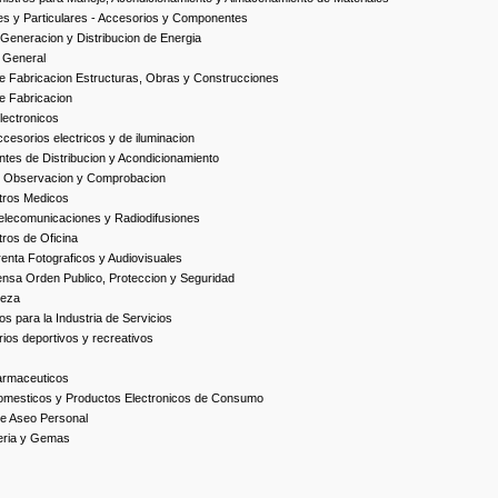
es y Particulares - Accesorios y Componentes
Generacion y Distribucion de Energia
 General
 Fabricacion Estructuras, Obras y Construcciones
e Fabricacion
ectronicos
esorios electricos y de iluminacion
es de Distribucion y Acondicionamiento
, Observacion y Comprobacion
tros Medicos
elecomunicaciones y Radiodifusiones
ros de Oficina
enta Fotograficos y Audiovisuales
nsa Orden Publico, Proteccion y Seguridad
ieza
s para la Industria de Servicios
ios deportivos y recreativos
armaceuticos
omesticos y Productos Electronicos de Consumo
e Aseo Personal
yeria y Gemas