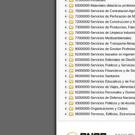
57000000-Inmuebles
60000000-Materiales didacticos profesion
70000000-Servicios de Contratacion Agri
71000000-Servicios de Perforacion de Mi
72000000-Servicios de Construccion y 
73000000-Servicios de Produccion, Fabri
76000000-Servicios de Limpieza Industri
77000000-Servicios Medioambientales
78000000-Servicios de Transporte Alma
80000000-Servicios de Gestion Profesio
81000000-Servicios basados en ingenieria
82000000-Servicios Editoriales de Diseño
83000000-Servicios Publicos y Servicios
84000000-Servicios Financieros y de Se
85000000-Servicios Sanitarios
86000000-Servicios Educativos y de Fo
90000000-Servicios de Viajes, Alimentaci
91000000-Servicios Personales y Domes
92000000-Servicios de Defensa Nacional
93000000-Servicios Politicos y de Asunt
94000000-Organizaciones y Clubes
95000000-Terrenos, Edificios, Estructur