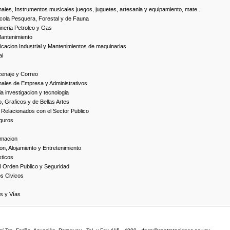
ales, Instrumentos musicales juegos, juguetes, artesania y equipamiento, mate...
cola Pesquera, Forestal y de Fauna
neria Petroleo y Gas
Mantenimiento
cacion Industrial y Mantenimientos de maquinarias
al
cenaje y Correo
nales de Empresa y Administrativos
 investigacion y tecnologia
, Graficos y de Bellas Artes
 Relacionados con el Sector Publico
guros
rmacion
on, Alojamiento y Entretenimiento
ticos
 Orden Publico y Seguridad
os Civicos
as y Vías