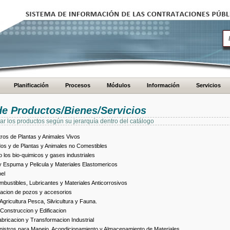
Planificación
Procesos
Módulos
Información
Servicios
de Productos/Bienes/Servicios
ar los productos según su jerarquía dentro del catálogo
ros de Plantas y Animales Vivos
dos y de Plantas y Animales no Comestibles
los bio-quimicos y gases industriales
 Espuma y Pelicula y Materiales Elastomericos
el
bustibles, Lubricantes y Materiales Anticorrosivos
racion de pozos y accesorios
ricultura Pesca, Silvicultura y Fauna.
Construccion y Edificacion
ricacion y Transformacion Industrial
istros para Manejo, Acondicionamiento y Almacenamiento de Materiales