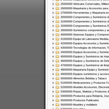
25000000-Vehiculos Comerciales, Militar
26000000-Maquinaria y Accesorios para 
27000000-Herramientas y Maquinaria en
30000000-Componentes y Suministros de
31000000-Componentes y Suministros d
32000000-Componentes y Suministros El
39000000-Suministros componentes y acc
40000000-Sistemas Equipos y Component
41000000-Equipo de Laboratorio Medida
42000000-Equipos Accesorios y Suminis
43000000-Tecnologias de Informacion, T
44000000-Equipos Accesorios y Suminist
45000000-Equipos y Suministros de Impr
46000000-Equipos y Suministros de Defe
47000000-Equipos y Suministros de limp
48000000-Maquinaria Equipo y Suministro
49000000-Equipos suministros y accesor
50000000-Alimentos Bebidas y Tabaco
51000000-Medicamentos y Productos F
52000000-Muebles Accesorios, Electrod
53000000-Ropas, Maletas y Productos d
54000000-Productos para Relojeria, Jo
55000000-Productos Publicados
56000000-Muebles y mobiliario