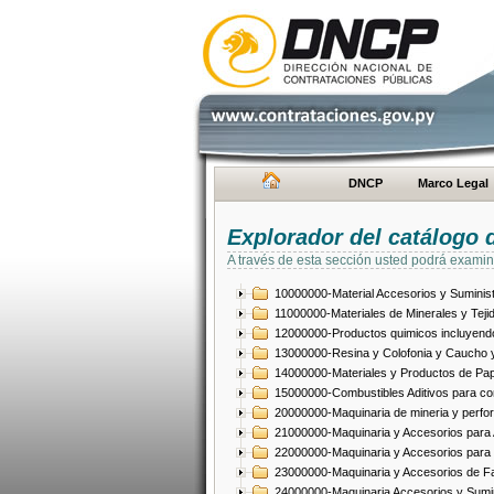
DNCP
Marco Legal
Explorador del catálogo 
A través de esta sección usted podrá examin
10000000-Material Accesorios y Suminist
11000000-Materiales de Minerales y Teji
12000000-Productos quimicos incluyendo 
13000000-Resina y Colofonia y Caucho y
14000000-Materiales y Productos de Pap
15000000-Combustibles Aditivos para com
20000000-Maquinaria de mineria y perfo
21000000-Maquinaria y Accesorios para Ag
22000000-Maquinaria y Accesorios para 
23000000-Maquinaria y Accesorios de Fab
24000000-Maquinaria Accesorios y Sumin