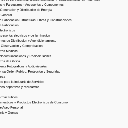
es y Particulares - Accesorios y Componentes
Generacion y Distribucion de Energia
 General
 Fabricacion Estructuras, Obras y Construcciones
e Fabricacion
ectronicos
esorios electricos y de iluminacion
es de Distribucion y Acondicionamiento
, Observacion y Comprobacion
tros Medicos
elecomunicaciones y Radiodifusiones
ros de Oficina
enta Fotograficos y Audiovisuales
nsa Orden Publico, Proteccion y Seguridad
ieza
s para la Industria de Servicios
ios deportivos y recreativos
armaceuticos
omesticos y Productos Electronicos de Consumo
e Aseo Personal
yeria y Gemas