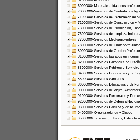
57000000-Inmuebles
60000000-Materiales didacticos profesion
70000000-Servicios de Contratacion Agri
71000000-Servicios de Perforacion de Mi
72000000-Servicios de Construccion y 
73000000-Servicios de Produccion, Fabri
76000000-Servicios de Limpieza Industri
77000000-Servicios Medioambientales
78000000-Servicios de Transporte Alma
80000000-Servicios de Gestion Profesio
81000000-Servicios basados en ingenieria
82000000-Servicios Editoriales de Diseño
83000000-Servicios Publicos y Servicios
84000000-Servicios Financieros y de Se
85000000-Servicios Sanitarios
86000000-Servicios Educativos y de Fo
90000000-Servicios de Viajes, Alimentaci
91000000-Servicios Personales y Domes
92000000-Servicios de Defensa Nacional
93000000-Servicios Politicos y de Asunt
94000000-Organizaciones y Clubes
95000000-Terrenos, Edificios, Estructur