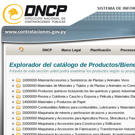
DNCP
Marco Legal
Planificación
Proceso
Explorador del catálogo de Productos/Bien
A través de esta sección usted podrá examinar los productos según su jerarq
10000000-Material Accesorios y Suministros de Plantas y Animales Vivos
11000000-Materiales de Minerales y Tejidos y de Plantas y Animales no Come
12000000-Productos quimicos incluyendo los bio-quimicos y gases industrial
13000000-Resina y Colofonia y Caucho y Espuma y Pelicula y Materiales El
14000000-Materiales y Productos de Papel
15000000-Combustibles Aditivos para combustibles, Lubricantes y Materiales
20000000-Maquinaria de mineria y perforacion de pozos y accesorios
21000000-Maquinaria y Accesorios para Agricultura Pesca, Silvicultura y Fau
22000000-Maquinaria y Accesorios para Construccion y Edificacion
23000000-Maquinaria y Accesorios de Fabricacion y Transformacion Industri
24000000-Maquinaria Accesorios y Suministros para Manejo, Acondicionamie