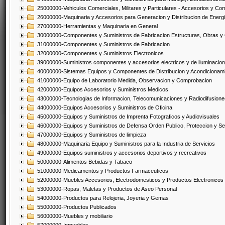
25000000-Vehiculos Comerciales, Militares y Particulares - Accesorios y C
26000000-Maquinaria y Accesorios para Generacion y Distribucion de Energ
27000000-Herramientas y Maquinaria en General
30000000-Componentes y Suministros de Fabricacion Estructuras, Obras y
31000000-Componentes y Suministros de Fabricacion
32000000-Componentes y Suministros Electronicos
39000000-Suministros componentes y accesorios electricos y de iluminacion
40000000-Sistemas Equipos y Componentes de Distribucion y Acondicionam
41000000-Equipo de Laboratorio Medida, Observacion y Comprobacion
42000000-Equipos Accesorios y Suministros Medicos
43000000-Tecnologias de Informacion, Telecomunicaciones y Radiodifusione
44000000-Equipos Accesorios y Suministros de Oficina
45000000-Equipos y Suministros de Imprenta Fotograficos y Audiovisuales
46000000-Equipos y Suministros de Defensa Orden Publico, Proteccion y Se
47000000-Equipos y Suministros de limpieza
48000000-Maquinaria Equipo y Suministros para la Industria de Servicios
49000000-Equipos suministros y accesorios deportivos y recreativos
50000000-Alimentos Bebidas y Tabaco
51000000-Medicamentos y Productos Farmaceuticos
52000000-Muebles Accesorios, Electrodomesticos y Productos Electronico
53000000-Ropas, Maletas y Productos de Aseo Personal
54000000-Productos para Relojeria, Joyeria y Gemas
55000000-Productos Publicados
56000000-Muebles y mobiliario