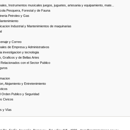
ales, Instrumentos musicales juegos, juguetes, artesania y equipamiento, mate...
cola Pesquera, Forestal y de Fauna
neria Petroleo y Gas
Mantenimiento
cacion Industrial y Mantenimientos de maquinarias
al
cenaje y Correo
nales de Empresa y Administrativos
 investigacion y tecnologia
, Graficos y de Bellas Artes
 Relacionados con el Sector Publico
guros
rmacion
on, Alojamiento y Entretenimiento
ticos
 Orden Publico y Seguridad
os Civicos
as y Vías