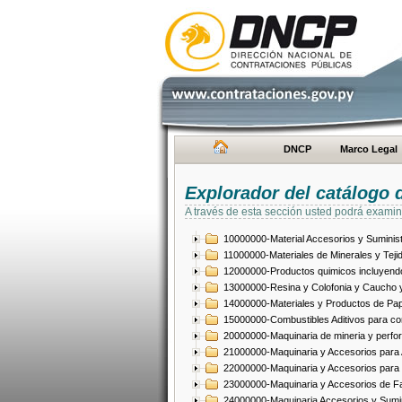
DNCP
Marco Legal
Explorador del catálogo 
A través de esta sección usted podrá examin
10000000-Material Accesorios y Suminist
11000000-Materiales de Minerales y Teji
12000000-Productos quimicos incluyendo 
13000000-Resina y Colofonia y Caucho y
14000000-Materiales y Productos de Pap
15000000-Combustibles Aditivos para com
20000000-Maquinaria de mineria y perfo
21000000-Maquinaria y Accesorios para Ag
22000000-Maquinaria y Accesorios para 
23000000-Maquinaria y Accesorios de Fab
24000000-Maquinaria Accesorios y Sumin