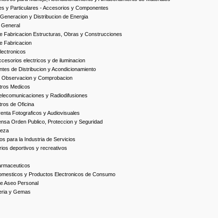
es y Particulares - Accesorios y Componentes
Generacion y Distribucion de Energia
 General
 Fabricacion Estructuras, Obras y Construcciones
e Fabricacion
ectronicos
esorios electricos y de iluminacion
es de Distribucion y Acondicionamiento
, Observacion y Comprobacion
tros Medicos
elecomunicaciones y Radiodifusiones
ros de Oficina
enta Fotograficos y Audiovisuales
nsa Orden Publico, Proteccion y Seguridad
ieza
s para la Industria de Servicios
ios deportivos y recreativos
armaceuticos
omesticos y Productos Electronicos de Consumo
e Aseo Personal
yeria y Gemas