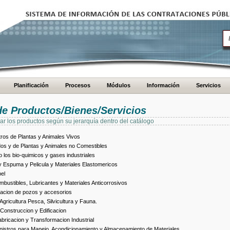
Planificación
Procesos
Módulos
Información
Servicios
de Productos/Bienes/Servicios
ar los productos según su jerarquía dentro del catálogo
ros de Plantas y Animales Vivos
dos y de Plantas y Animales no Comestibles
los bio-quimicos y gases industriales
 Espuma y Pelicula y Materiales Elastomericos
el
bustibles, Lubricantes y Materiales Anticorrosivos
racion de pozos y accesorios
ricultura Pesca, Silvicultura y Fauna.
Construccion y Edificacion
ricacion y Transformacion Industrial
istros para Manejo, Acondicionamiento y Almacenamiento de Materiales