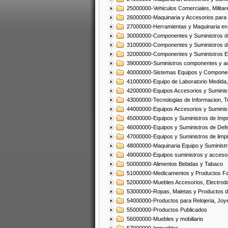
25000000-Vehiculos Comerciales, Militar
26000000-Maquinaria y Accesorios para 
27000000-Herramientas y Maquinaria en
30000000-Componentes y Suministros de
31000000-Componentes y Suministros d
32000000-Componentes y Suministros El
39000000-Suministros componentes y acc
40000000-Sistemas Equipos y Component
41000000-Equipo de Laboratorio Medida
42000000-Equipos Accesorios y Suminis
43000000-Tecnologias de Informacion, T
44000000-Equipos Accesorios y Suminist
45000000-Equipos y Suministros de Impr
46000000-Equipos y Suministros de Defe
47000000-Equipos y Suministros de limp
48000000-Maquinaria Equipo y Suministro
49000000-Equipos suministros y accesor
50000000-Alimentos Bebidas y Tabaco
51000000-Medicamentos y Productos F
52000000-Muebles Accesorios, Electrod
53000000-Ropas, Maletas y Productos d
54000000-Productos para Relojeria, Jo
55000000-Productos Publicados
56000000-Muebles y mobiliario