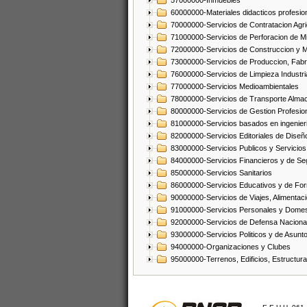
57000000-Inmuebles
60000000-Materiales didacticos profesion
70000000-Servicios de Contratacion Agri
71000000-Servicios de Perforacion de Mi
72000000-Servicios de Construccion y 
73000000-Servicios de Produccion, Fabri
76000000-Servicios de Limpieza Industri
77000000-Servicios Medioambientales
78000000-Servicios de Transporte Alma
80000000-Servicios de Gestion Profesio
81000000-Servicios basados en ingenieria
82000000-Servicios Editoriales de Diseño
83000000-Servicios Publicos y Servicios
84000000-Servicios Financieros y de Se
85000000-Servicios Sanitarios
86000000-Servicios Educativos y de Fo
90000000-Servicios de Viajes, Alimentaci
91000000-Servicios Personales y Domes
92000000-Servicios de Defensa Nacional
93000000-Servicios Politicos y de Asunt
94000000-Organizaciones y Clubes
95000000-Terrenos, Edificios, Estructur