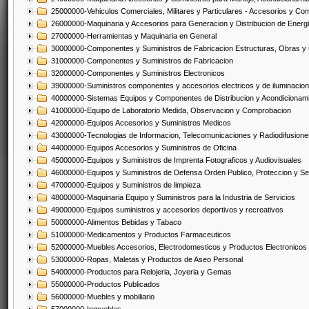
25000000-Vehiculos Comerciales, Militares y Particulares - Accesorios y C
26000000-Maquinaria y Accesorios para Generacion y Distribucion de Energ
27000000-Herramientas y Maquinaria en General
30000000-Componentes y Suministros de Fabricacion Estructuras, Obras y
31000000-Componentes y Suministros de Fabricacion
32000000-Componentes y Suministros Electronicos
39000000-Suministros componentes y accesorios electricos y de iluminacion
40000000-Sistemas Equipos y Componentes de Distribucion y Acondicionam
41000000-Equipo de Laboratorio Medida, Observacion y Comprobacion
42000000-Equipos Accesorios y Suministros Medicos
43000000-Tecnologias de Informacion, Telecomunicaciones y Radiodifusione
44000000-Equipos Accesorios y Suministros de Oficina
45000000-Equipos y Suministros de Imprenta Fotograficos y Audiovisuales
46000000-Equipos y Suministros de Defensa Orden Publico, Proteccion y Se
47000000-Equipos y Suministros de limpieza
48000000-Maquinaria Equipo y Suministros para la Industria de Servicios
49000000-Equipos suministros y accesorios deportivos y recreativos
50000000-Alimentos Bebidas y Tabaco
51000000-Medicamentos y Productos Farmaceuticos
52000000-Muebles Accesorios, Electrodomesticos y Productos Electronico
53000000-Ropas, Maletas y Productos de Aseo Personal
54000000-Productos para Relojeria, Joyeria y Gemas
55000000-Productos Publicados
56000000-Muebles y mobiliario