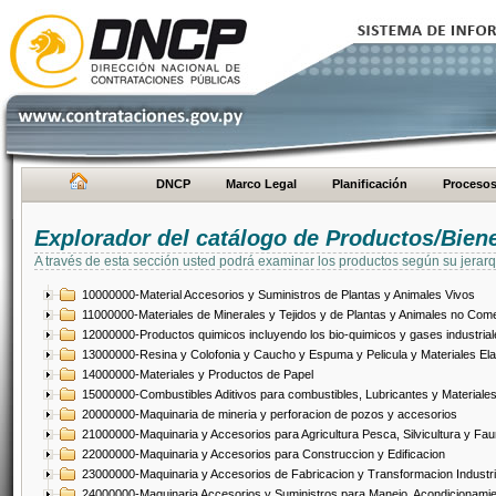
DNCP
Marco Legal
Planificación
Proceso
Explorador del catálogo de Productos/Bien
A través de esta sección usted podrá examinar los productos según su jerarq
10000000-Material Accesorios y Suministros de Plantas y Animales Vivos
11000000-Materiales de Minerales y Tejidos y de Plantas y Animales no Come
12000000-Productos quimicos incluyendo los bio-quimicos y gases industrial
13000000-Resina y Colofonia y Caucho y Espuma y Pelicula y Materiales El
14000000-Materiales y Productos de Papel
15000000-Combustibles Aditivos para combustibles, Lubricantes y Materiales
20000000-Maquinaria de mineria y perforacion de pozos y accesorios
21000000-Maquinaria y Accesorios para Agricultura Pesca, Silvicultura y Fau
22000000-Maquinaria y Accesorios para Construccion y Edificacion
23000000-Maquinaria y Accesorios de Fabricacion y Transformacion Industri
24000000-Maquinaria Accesorios y Suministros para Manejo, Acondicionamie