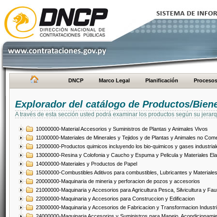
DNCP
Marco Legal
Planificación
Proceso
Explorador del catálogo de Productos/Bien
A través de esta sección usted podrá examinar los productos según su jerarq
10000000-Material Accesorios y Suministros de Plantas y Animales Vivos
11000000-Materiales de Minerales y Tejidos y de Plantas y Animales no Come
12000000-Productos quimicos incluyendo los bio-quimicos y gases industrial
13000000-Resina y Colofonia y Caucho y Espuma y Pelicula y Materiales El
14000000-Materiales y Productos de Papel
15000000-Combustibles Aditivos para combustibles, Lubricantes y Materiales
20000000-Maquinaria de mineria y perforacion de pozos y accesorios
21000000-Maquinaria y Accesorios para Agricultura Pesca, Silvicultura y Fau
22000000-Maquinaria y Accesorios para Construccion y Edificacion
23000000-Maquinaria y Accesorios de Fabricacion y Transformacion Industri
24000000-Maquinaria Accesorios y Suministros para Manejo, Acondicionamie