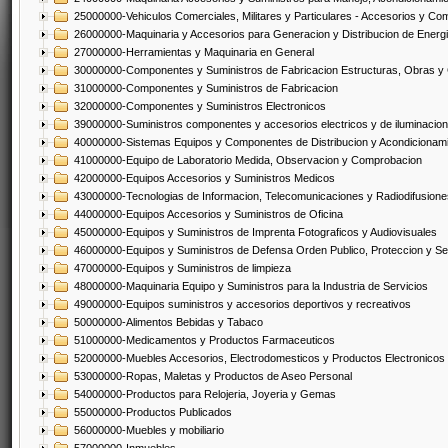
25000000-Vehiculos Comerciales, Militares y Particulares - Accesorios y C
26000000-Maquinaria y Accesorios para Generacion y Distribucion de Energ
27000000-Herramientas y Maquinaria en General
30000000-Componentes y Suministros de Fabricacion Estructuras, Obras y
31000000-Componentes y Suministros de Fabricacion
32000000-Componentes y Suministros Electronicos
39000000-Suministros componentes y accesorios electricos y de iluminacion
40000000-Sistemas Equipos y Componentes de Distribucion y Acondicionam
41000000-Equipo de Laboratorio Medida, Observacion y Comprobacion
42000000-Equipos Accesorios y Suministros Medicos
43000000-Tecnologias de Informacion, Telecomunicaciones y Radiodifusione
44000000-Equipos Accesorios y Suministros de Oficina
45000000-Equipos y Suministros de Imprenta Fotograficos y Audiovisuales
46000000-Equipos y Suministros de Defensa Orden Publico, Proteccion y Se
47000000-Equipos y Suministros de limpieza
48000000-Maquinaria Equipo y Suministros para la Industria de Servicios
49000000-Equipos suministros y accesorios deportivos y recreativos
50000000-Alimentos Bebidas y Tabaco
51000000-Medicamentos y Productos Farmaceuticos
52000000-Muebles Accesorios, Electrodomesticos y Productos Electronico
53000000-Ropas, Maletas y Productos de Aseo Personal
54000000-Productos para Relojeria, Joyeria y Gemas
55000000-Productos Publicados
56000000-Muebles y mobiliario