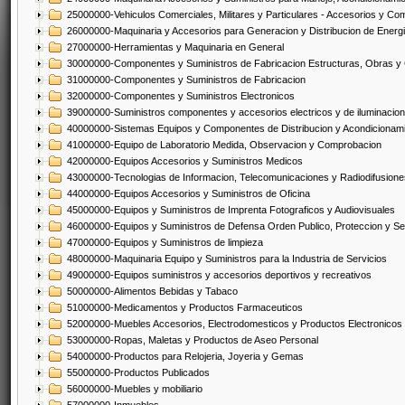
25000000-Vehiculos Comerciales, Militares y Particulares - Accesorios y C
26000000-Maquinaria y Accesorios para Generacion y Distribucion de Energ
27000000-Herramientas y Maquinaria en General
30000000-Componentes y Suministros de Fabricacion Estructuras, Obras y
31000000-Componentes y Suministros de Fabricacion
32000000-Componentes y Suministros Electronicos
39000000-Suministros componentes y accesorios electricos y de iluminacion
40000000-Sistemas Equipos y Componentes de Distribucion y Acondicionam
41000000-Equipo de Laboratorio Medida, Observacion y Comprobacion
42000000-Equipos Accesorios y Suministros Medicos
43000000-Tecnologias de Informacion, Telecomunicaciones y Radiodifusione
44000000-Equipos Accesorios y Suministros de Oficina
45000000-Equipos y Suministros de Imprenta Fotograficos y Audiovisuales
46000000-Equipos y Suministros de Defensa Orden Publico, Proteccion y Se
47000000-Equipos y Suministros de limpieza
48000000-Maquinaria Equipo y Suministros para la Industria de Servicios
49000000-Equipos suministros y accesorios deportivos y recreativos
50000000-Alimentos Bebidas y Tabaco
51000000-Medicamentos y Productos Farmaceuticos
52000000-Muebles Accesorios, Electrodomesticos y Productos Electronico
53000000-Ropas, Maletas y Productos de Aseo Personal
54000000-Productos para Relojeria, Joyeria y Gemas
55000000-Productos Publicados
56000000-Muebles y mobiliario