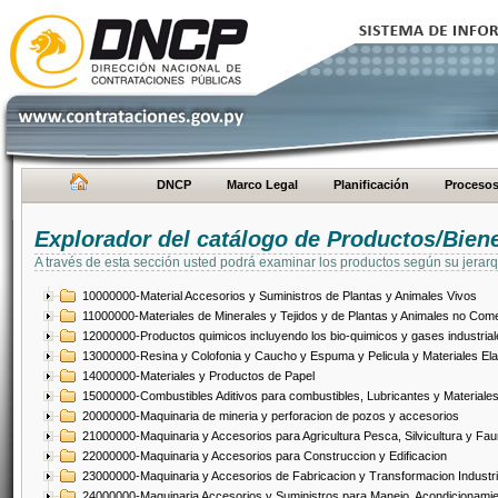
DNCP
Marco Legal
Planificación
Proceso
Explorador del catálogo de Productos/Bien
A través de esta sección usted podrá examinar los productos según su jerarq
10000000-Material Accesorios y Suministros de Plantas y Animales Vivos
11000000-Materiales de Minerales y Tejidos y de Plantas y Animales no Come
12000000-Productos quimicos incluyendo los bio-quimicos y gases industrial
13000000-Resina y Colofonia y Caucho y Espuma y Pelicula y Materiales El
14000000-Materiales y Productos de Papel
15000000-Combustibles Aditivos para combustibles, Lubricantes y Materiales
20000000-Maquinaria de mineria y perforacion de pozos y accesorios
21000000-Maquinaria y Accesorios para Agricultura Pesca, Silvicultura y Fau
22000000-Maquinaria y Accesorios para Construccion y Edificacion
23000000-Maquinaria y Accesorios de Fabricacion y Transformacion Industri
24000000-Maquinaria Accesorios y Suministros para Manejo, Acondicionamie