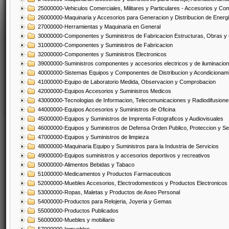
25000000-Vehiculos Comerciales, Militares y Particulares - Accesorios y C
26000000-Maquinaria y Accesorios para Generacion y Distribucion de Energ
27000000-Herramientas y Maquinaria en General
30000000-Componentes y Suministros de Fabricacion Estructuras, Obras y
31000000-Componentes y Suministros de Fabricacion
32000000-Componentes y Suministros Electronicos
39000000-Suministros componentes y accesorios electricos y de iluminacion
40000000-Sistemas Equipos y Componentes de Distribucion y Acondicionam
41000000-Equipo de Laboratorio Medida, Observacion y Comprobacion
42000000-Equipos Accesorios y Suministros Medicos
43000000-Tecnologias de Informacion, Telecomunicaciones y Radiodifusione
44000000-Equipos Accesorios y Suministros de Oficina
45000000-Equipos y Suministros de Imprenta Fotograficos y Audiovisuales
46000000-Equipos y Suministros de Defensa Orden Publico, Proteccion y Se
47000000-Equipos y Suministros de limpieza
48000000-Maquinaria Equipo y Suministros para la Industria de Servicios
49000000-Equipos suministros y accesorios deportivos y recreativos
50000000-Alimentos Bebidas y Tabaco
51000000-Medicamentos y Productos Farmaceuticos
52000000-Muebles Accesorios, Electrodomesticos y Productos Electronico
53000000-Ropas, Maletas y Productos de Aseo Personal
54000000-Productos para Relojeria, Joyeria y Gemas
55000000-Productos Publicados
56000000-Muebles y mobiliario