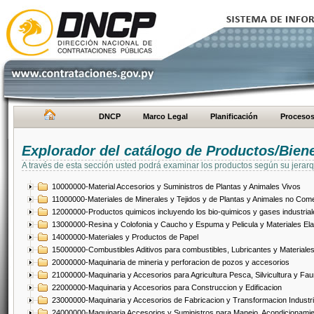
DNCP
Marco Legal
Planificación
Proceso
Explorador del catálogo de Productos/Bien
A través de esta sección usted podrá examinar los productos según su jerarq
10000000-Material Accesorios y Suministros de Plantas y Animales Vivos
11000000-Materiales de Minerales y Tejidos y de Plantas y Animales no Come
12000000-Productos quimicos incluyendo los bio-quimicos y gases industrial
13000000-Resina y Colofonia y Caucho y Espuma y Pelicula y Materiales El
14000000-Materiales y Productos de Papel
15000000-Combustibles Aditivos para combustibles, Lubricantes y Materiales
20000000-Maquinaria de mineria y perforacion de pozos y accesorios
21000000-Maquinaria y Accesorios para Agricultura Pesca, Silvicultura y Fau
22000000-Maquinaria y Accesorios para Construccion y Edificacion
23000000-Maquinaria y Accesorios de Fabricacion y Transformacion Industri
24000000-Maquinaria Accesorios y Suministros para Manejo, Acondicionamie