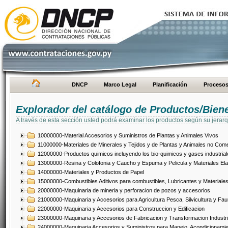
DNCP
Marco Legal
Planificación
Proceso
Explorador del catálogo de Productos/Bien
A través de esta sección usted podrá examinar los productos según su jerarq
10000000-Material Accesorios y Suministros de Plantas y Animales Vivos
11000000-Materiales de Minerales y Tejidos y de Plantas y Animales no Come
12000000-Productos quimicos incluyendo los bio-quimicos y gases industrial
13000000-Resina y Colofonia y Caucho y Espuma y Pelicula y Materiales El
14000000-Materiales y Productos de Papel
15000000-Combustibles Aditivos para combustibles, Lubricantes y Materiales
20000000-Maquinaria de mineria y perforacion de pozos y accesorios
21000000-Maquinaria y Accesorios para Agricultura Pesca, Silvicultura y Fau
22000000-Maquinaria y Accesorios para Construccion y Edificacion
23000000-Maquinaria y Accesorios de Fabricacion y Transformacion Industri
24000000-Maquinaria Accesorios y Suministros para Manejo, Acondicionamie