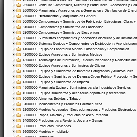
25000000-Vehiculos Comerciales, Militares y Particulares - Accesorios y C
26000000-Maquinaria y Accesorios para Generacion y Distribucion de Energ
27000000-Herramientas y Maquinaria en General
30000000-Componentes y Suministros de Fabricacion Estructuras, Obras y
31000000-Componentes y Suministros de Fabricacion
32000000-Componentes y Suministros Electronicos
39000000-Suministros componentes y accesorios electricos y de iluminacion
40000000-Sistemas Equipos y Componentes de Distribucion y Acondicionam
41000000-Equipo de Laboratorio Medida, Observacion y Comprobacion
42000000-Equipos Accesorios y Suministros Medicos
43000000-Tecnologias de Informacion, Telecomunicaciones y Radiodifusione
44000000-Equipos Accesorios y Suministros de Oficina
45000000-Equipos y Suministros de Imprenta Fotograficos y Audiovisuales
46000000-Equipos y Suministros de Defensa Orden Publico, Proteccion y Se
47000000-Equipos y Suministros de limpieza
48000000-Maquinaria Equipo y Suministros para la Industria de Servicios
49000000-Equipos suministros y accesorios deportivos y recreativos
50000000-Alimentos Bebidas y Tabaco
51000000-Medicamentos y Productos Farmaceuticos
52000000-Muebles Accesorios, Electrodomesticos y Productos Electronico
53000000-Ropas, Maletas y Productos de Aseo Personal
54000000-Productos para Relojeria, Joyeria y Gemas
55000000-Productos Publicados
56000000-Muebles y mobiliario