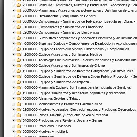
25000000-Vehiculos Comerciales, Militares y Particulares - Accesorios y C
26000000-Maquinaria y Accesorios para Generacion y Distribucion de Energ
27000000-Herramientas y Maquinaria en General
30000000-Componentes y Suministros de Fabricacion Estructuras, Obras y
31000000-Componentes y Suministros de Fabricacion
32000000-Componentes y Suministros Electronicos
39000000-Suministros componentes y accesorios electricos y de iluminacion
40000000-Sistemas Equipos y Componentes de Distribucion y Acondicionam
41000000-Equipo de Laboratorio Medida, Observacion y Comprobacion
42000000-Equipos Accesorios y Suministros Medicos
43000000-Tecnologias de Informacion, Telecomunicaciones y Radiodifusione
44000000-Equipos Accesorios y Suministros de Oficina
45000000-Equipos y Suministros de Imprenta Fotograficos y Audiovisuales
46000000-Equipos y Suministros de Defensa Orden Publico, Proteccion y Se
47000000-Equipos y Suministros de limpieza
48000000-Maquinaria Equipo y Suministros para la Industria de Servicios
49000000-Equipos suministros y accesorios deportivos y recreativos
50000000-Alimentos Bebidas y Tabaco
51000000-Medicamentos y Productos Farmaceuticos
52000000-Muebles Accesorios, Electrodomesticos y Productos Electronico
53000000-Ropas, Maletas y Productos de Aseo Personal
54000000-Productos para Relojeria, Joyeria y Gemas
55000000-Productos Publicados
56000000-Muebles y mobiliario