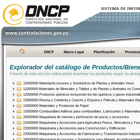
DNCP
Marco Legal
Planificación
Proceso
Explorador del catálogo de Productos/Bien
A través de esta sección usted podrá examinar los productos según su jerarq
10000000-Material Accesorios y Suministros de Plantas y Animales Vivos
11000000-Materiales de Minerales y Tejidos y de Plantas y Animales no Come
12000000-Productos quimicos incluyendo los bio-quimicos y gases industrial
13000000-Resina y Colofonia y Caucho y Espuma y Pelicula y Materiales El
14000000-Materiales y Productos de Papel
15000000-Combustibles Aditivos para combustibles, Lubricantes y Materiales
20000000-Maquinaria de mineria y perforacion de pozos y accesorios
21000000-Maquinaria y Accesorios para Agricultura Pesca, Silvicultura y Fau
22000000-Maquinaria y Accesorios para Construccion y Edificacion
23000000-Maquinaria y Accesorios de Fabricacion y Transformacion Industri
24000000-Maquinaria Accesorios y Suministros para Manejo, Acondicionamie