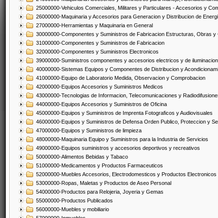
25000000-Vehiculos Comerciales, Militares y Particulares - Accesorios y C
26000000-Maquinaria y Accesorios para Generacion y Distribucion de Energ
27000000-Herramientas y Maquinaria en General
30000000-Componentes y Suministros de Fabricacion Estructuras, Obras y
31000000-Componentes y Suministros de Fabricacion
32000000-Componentes y Suministros Electronicos
39000000-Suministros componentes y accesorios electricos y de iluminacion
40000000-Sistemas Equipos y Componentes de Distribucion y Acondicionam
41000000-Equipo de Laboratorio Medida, Observacion y Comprobacion
42000000-Equipos Accesorios y Suministros Medicos
43000000-Tecnologias de Informacion, Telecomunicaciones y Radiodifusione
44000000-Equipos Accesorios y Suministros de Oficina
45000000-Equipos y Suministros de Imprenta Fotograficos y Audiovisuales
46000000-Equipos y Suministros de Defensa Orden Publico, Proteccion y Se
47000000-Equipos y Suministros de limpieza
48000000-Maquinaria Equipo y Suministros para la Industria de Servicios
49000000-Equipos suministros y accesorios deportivos y recreativos
50000000-Alimentos Bebidas y Tabaco
51000000-Medicamentos y Productos Farmaceuticos
52000000-Muebles Accesorios, Electrodomesticos y Productos Electronico
53000000-Ropas, Maletas y Productos de Aseo Personal
54000000-Productos para Relojeria, Joyeria y Gemas
55000000-Productos Publicados
56000000-Muebles y mobiliario