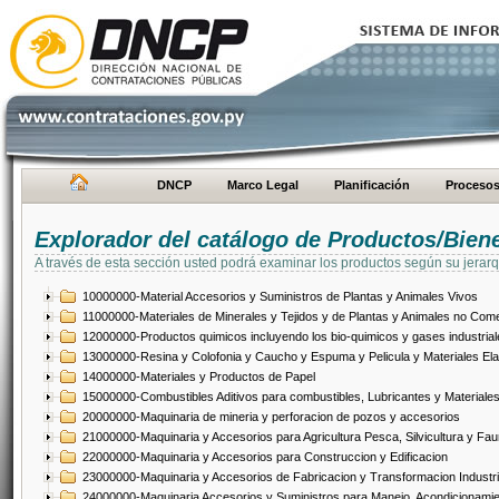
DNCP
Marco Legal
Planificación
Proceso
Explorador del catálogo de Productos/Bien
A través de esta sección usted podrá examinar los productos según su jerarq
10000000-Material Accesorios y Suministros de Plantas y Animales Vivos
11000000-Materiales de Minerales y Tejidos y de Plantas y Animales no Come
12000000-Productos quimicos incluyendo los bio-quimicos y gases industrial
13000000-Resina y Colofonia y Caucho y Espuma y Pelicula y Materiales El
14000000-Materiales y Productos de Papel
15000000-Combustibles Aditivos para combustibles, Lubricantes y Materiales
20000000-Maquinaria de mineria y perforacion de pozos y accesorios
21000000-Maquinaria y Accesorios para Agricultura Pesca, Silvicultura y Fau
22000000-Maquinaria y Accesorios para Construccion y Edificacion
23000000-Maquinaria y Accesorios de Fabricacion y Transformacion Industri
24000000-Maquinaria Accesorios y Suministros para Manejo, Acondicionamie