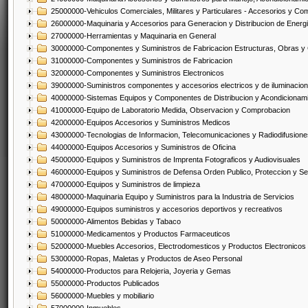
25000000-Vehiculos Comerciales, Militares y Particulares - Accesorios y C
26000000-Maquinaria y Accesorios para Generacion y Distribucion de Energ
27000000-Herramientas y Maquinaria en General
30000000-Componentes y Suministros de Fabricacion Estructuras, Obras y
31000000-Componentes y Suministros de Fabricacion
32000000-Componentes y Suministros Electronicos
39000000-Suministros componentes y accesorios electricos y de iluminacion
40000000-Sistemas Equipos y Componentes de Distribucion y Acondicionam
41000000-Equipo de Laboratorio Medida, Observacion y Comprobacion
42000000-Equipos Accesorios y Suministros Medicos
43000000-Tecnologias de Informacion, Telecomunicaciones y Radiodifusione
44000000-Equipos Accesorios y Suministros de Oficina
45000000-Equipos y Suministros de Imprenta Fotograficos y Audiovisuales
46000000-Equipos y Suministros de Defensa Orden Publico, Proteccion y Se
47000000-Equipos y Suministros de limpieza
48000000-Maquinaria Equipo y Suministros para la Industria de Servicios
49000000-Equipos suministros y accesorios deportivos y recreativos
50000000-Alimentos Bebidas y Tabaco
51000000-Medicamentos y Productos Farmaceuticos
52000000-Muebles Accesorios, Electrodomesticos y Productos Electronico
53000000-Ropas, Maletas y Productos de Aseo Personal
54000000-Productos para Relojeria, Joyeria y Gemas
55000000-Productos Publicados
56000000-Muebles y mobiliario