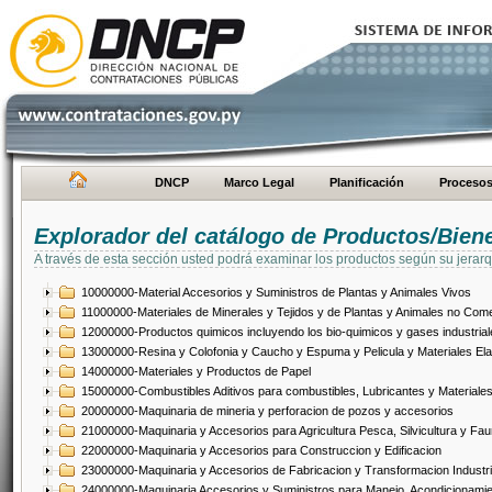
DNCP
Marco Legal
Planificación
Proceso
Explorador del catálogo de Productos/Bien
A través de esta sección usted podrá examinar los productos según su jerarq
10000000-Material Accesorios y Suministros de Plantas y Animales Vivos
11000000-Materiales de Minerales y Tejidos y de Plantas y Animales no Come
12000000-Productos quimicos incluyendo los bio-quimicos y gases industrial
13000000-Resina y Colofonia y Caucho y Espuma y Pelicula y Materiales El
14000000-Materiales y Productos de Papel
15000000-Combustibles Aditivos para combustibles, Lubricantes y Materiales
20000000-Maquinaria de mineria y perforacion de pozos y accesorios
21000000-Maquinaria y Accesorios para Agricultura Pesca, Silvicultura y Fau
22000000-Maquinaria y Accesorios para Construccion y Edificacion
23000000-Maquinaria y Accesorios de Fabricacion y Transformacion Industri
24000000-Maquinaria Accesorios y Suministros para Manejo, Acondicionamie