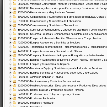
25000000-Vehiculos Comerciales, Militares y Particulares - Accesorios y C
26000000-Maquinaria y Accesorios para Generacion y Distribucion de Energ
27000000-Herramientas y Maquinaria en General
30000000-Componentes y Suministros de Fabricacion Estructuras, Obras y
31000000-Componentes y Suministros de Fabricacion
32000000-Componentes y Suministros Electronicos
39000000-Suministros componentes y accesorios electricos y de iluminacion
40000000-Sistemas Equipos y Componentes de Distribucion y Acondicionam
41000000-Equipo de Laboratorio Medida, Observacion y Comprobacion
42000000-Equipos Accesorios y Suministros Medicos
43000000-Tecnologias de Informacion, Telecomunicaciones y Radiodifusione
44000000-Equipos Accesorios y Suministros de Oficina
45000000-Equipos y Suministros de Imprenta Fotograficos y Audiovisuales
46000000-Equipos y Suministros de Defensa Orden Publico, Proteccion y Se
47000000-Equipos y Suministros de limpieza
48000000-Maquinaria Equipo y Suministros para la Industria de Servicios
49000000-Equipos suministros y accesorios deportivos y recreativos
50000000-Alimentos Bebidas y Tabaco
51000000-Medicamentos y Productos Farmaceuticos
52000000-Muebles Accesorios, Electrodomesticos y Productos Electronico
53000000-Ropas, Maletas y Productos de Aseo Personal
54000000-Productos para Relojeria, Joyeria y Gemas
55000000-Productos Publicados
56000000-Muebles y mobiliario