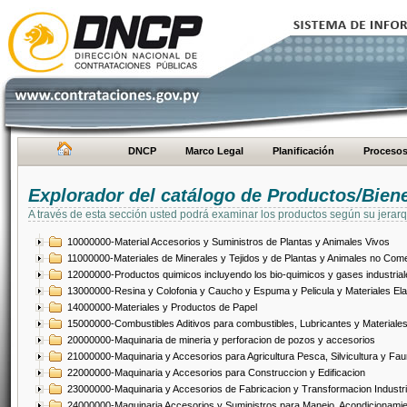
DNCP
Marco Legal
Planificación
Proceso
Explorador del catálogo de Productos/Bien
A través de esta sección usted podrá examinar los productos según su jerarq
10000000-Material Accesorios y Suministros de Plantas y Animales Vivos
11000000-Materiales de Minerales y Tejidos y de Plantas y Animales no Come
12000000-Productos quimicos incluyendo los bio-quimicos y gases industrial
13000000-Resina y Colofonia y Caucho y Espuma y Pelicula y Materiales El
14000000-Materiales y Productos de Papel
15000000-Combustibles Aditivos para combustibles, Lubricantes y Materiales
20000000-Maquinaria de mineria y perforacion de pozos y accesorios
21000000-Maquinaria y Accesorios para Agricultura Pesca, Silvicultura y Fau
22000000-Maquinaria y Accesorios para Construccion y Edificacion
23000000-Maquinaria y Accesorios de Fabricacion y Transformacion Industri
24000000-Maquinaria Accesorios y Suministros para Manejo, Acondicionamie