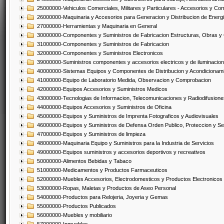
25000000-Vehiculos Comerciales, Militares y Particulares - Accesorios y C
26000000-Maquinaria y Accesorios para Generacion y Distribucion de Energ
27000000-Herramientas y Maquinaria en General
30000000-Componentes y Suministros de Fabricacion Estructuras, Obras y
31000000-Componentes y Suministros de Fabricacion
32000000-Componentes y Suministros Electronicos
39000000-Suministros componentes y accesorios electricos y de iluminacion
40000000-Sistemas Equipos y Componentes de Distribucion y Acondicionam
41000000-Equipo de Laboratorio Medida, Observacion y Comprobacion
42000000-Equipos Accesorios y Suministros Medicos
43000000-Tecnologias de Informacion, Telecomunicaciones y Radiodifusione
44000000-Equipos Accesorios y Suministros de Oficina
45000000-Equipos y Suministros de Imprenta Fotograficos y Audiovisuales
46000000-Equipos y Suministros de Defensa Orden Publico, Proteccion y Se
47000000-Equipos y Suministros de limpieza
48000000-Maquinaria Equipo y Suministros para la Industria de Servicios
49000000-Equipos suministros y accesorios deportivos y recreativos
50000000-Alimentos Bebidas y Tabaco
51000000-Medicamentos y Productos Farmaceuticos
52000000-Muebles Accesorios, Electrodomesticos y Productos Electronico
53000000-Ropas, Maletas y Productos de Aseo Personal
54000000-Productos para Relojeria, Joyeria y Gemas
55000000-Productos Publicados
56000000-Muebles y mobiliario