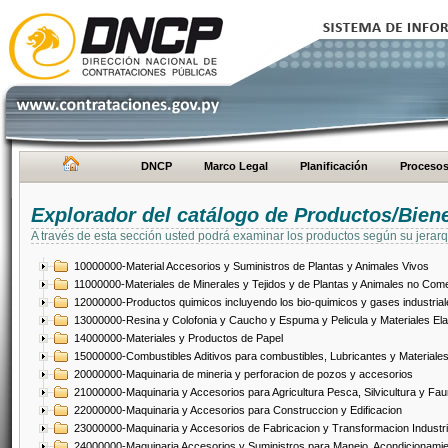
DNCP
Marco Legal
Planificación
Proceso
Explorador del catálogo de Productos/Bien
A través de esta sección usted podrá examinar los productos según su jerarq
10000000-Material Accesorios y Suministros de Plantas y Animales Vivos
11000000-Materiales de Minerales y Tejidos y de Plantas y Animales no Come
12000000-Productos quimicos incluyendo los bio-quimicos y gases industrial
13000000-Resina y Colofonia y Caucho y Espuma y Pelicula y Materiales El
14000000-Materiales y Productos de Papel
15000000-Combustibles Aditivos para combustibles, Lubricantes y Materiales
20000000-Maquinaria de mineria y perforacion de pozos y accesorios
21000000-Maquinaria y Accesorios para Agricultura Pesca, Silvicultura y Fau
22000000-Maquinaria y Accesorios para Construccion y Edificacion
23000000-Maquinaria y Accesorios de Fabricacion y Transformacion Industri
24000000-Maquinaria Accesorios y Suministros para Manejo, Acondicionamie