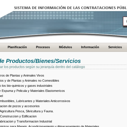
Planificación
Procesos
Módulos
Información
Servicios
de Productos/Bienes/Servicios
ar los productos según su jerarquía dentro del catálogo
ros de Plantas y Animales Vivos
dos y de Plantas y Animales no Comestibles
los bio-quimicos y gases industriales
 Espuma y Pelicula y Materiales Elastomericos
el
bustibles, Lubricantes y Materiales Anticorrosivos
racion de pozos y accesorios
ricultura Pesca, Silvicultura y Fauna.
Construccion y Edificacion
ricacion y Transformacion Industrial
istros para Manejo, Acondicionamiento y Almacenamiento de Materiales