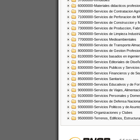
57000000-Inmuebles
60000000-Materiales didacticos profesion
70000000-Servicios de Contratacion Agri
71000000-Servicios de Perforacion de Mi
72000000-Servicios de Construccion y 
73000000-Servicios de Produccion, Fabri
76000000-Servicios de Limpieza Industri
77000000-Servicios Medioambientales
78000000-Servicios de Transporte Alma
80000000-Servicios de Gestion Profesio
81000000-Servicios basados en ingenieria
82000000-Servicios Editoriales de Diseño
83000000-Servicios Publicos y Servicios
84000000-Servicios Financieros y de Se
85000000-Servicios Sanitarios
86000000-Servicios Educativos y de Fo
90000000-Servicios de Viajes, Alimentaci
91000000-Servicios Personales y Domes
92000000-Servicios de Defensa Nacional
93000000-Servicios Politicos y de Asunt
94000000-Organizaciones y Clubes
95000000-Terrenos, Edificios, Estructur