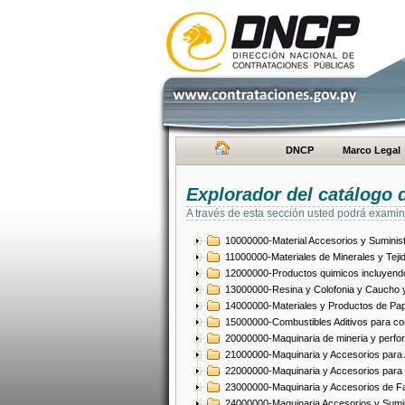
DNCP
Marco Legal
Explorador del catálogo 
A través de esta sección usted podrá examin
10000000-Material Accesorios y Suminist
11000000-Materiales de Minerales y Teji
12000000-Productos quimicos incluyendo 
13000000-Resina y Colofonia y Caucho y
14000000-Materiales y Productos de Pap
15000000-Combustibles Aditivos para com
20000000-Maquinaria de mineria y perfo
21000000-Maquinaria y Accesorios para Ag
22000000-Maquinaria y Accesorios para 
23000000-Maquinaria y Accesorios de Fab
24000000-Maquinaria Accesorios y Sumin