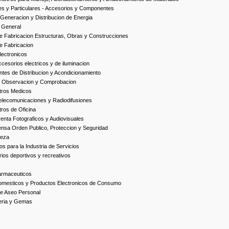
es y Particulares - Accesorios y Componentes
Generacion y Distribucion de Energia
 General
 Fabricacion Estructuras, Obras y Construcciones
e Fabricacion
ectronicos
esorios electricos y de iluminacion
es de Distribucion y Acondicionamiento
, Observacion y Comprobacion
tros Medicos
elecomunicaciones y Radiodifusiones
ros de Oficina
enta Fotograficos y Audiovisuales
nsa Orden Publico, Proteccion y Seguridad
ieza
s para la Industria de Servicios
ios deportivos y recreativos
armaceuticos
omesticos y Productos Electronicos de Consumo
e Aseo Personal
yeria y Gemas