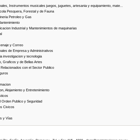
ales, Instrumentos musicales juegos, juguetes, artesania y equipamiento, mate...
cola Pesquera, Forestal y de Fauna
neria Petroleo y Gas
Mantenimiento
cacion Industrial y Mantenimientos de maquinarias
al
cenaje y Correo
nales de Empresa y Administrativos
 investigacion y tecnologia
, Graficos y de Bellas Artes
 Relacionados con el Sector Publico
guros
rmacion
on, Alojamiento y Entretenimiento
ticos
 Orden Publico y Seguridad
os Civicos
as y Vías