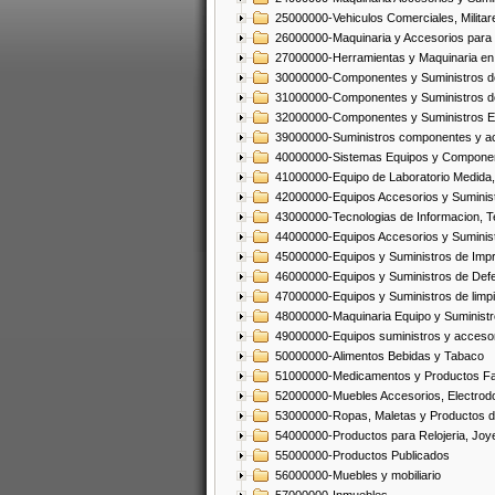
25000000-Vehiculos Comerciales, Militar
26000000-Maquinaria y Accesorios para 
27000000-Herramientas y Maquinaria en
30000000-Componentes y Suministros de
31000000-Componentes y Suministros d
32000000-Componentes y Suministros El
39000000-Suministros componentes y acc
40000000-Sistemas Equipos y Component
41000000-Equipo de Laboratorio Medida
42000000-Equipos Accesorios y Suminis
43000000-Tecnologias de Informacion, T
44000000-Equipos Accesorios y Suminist
45000000-Equipos y Suministros de Impr
46000000-Equipos y Suministros de Defe
47000000-Equipos y Suministros de limp
48000000-Maquinaria Equipo y Suministro
49000000-Equipos suministros y accesor
50000000-Alimentos Bebidas y Tabaco
51000000-Medicamentos y Productos F
52000000-Muebles Accesorios, Electrod
53000000-Ropas, Maletas y Productos d
54000000-Productos para Relojeria, Jo
55000000-Productos Publicados
56000000-Muebles y mobiliario