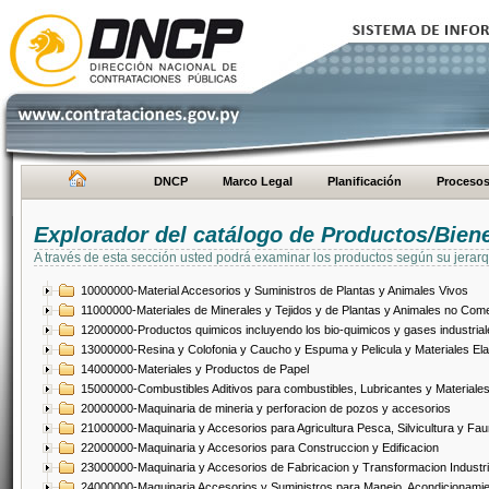
DNCP
Marco Legal
Planificación
Proceso
Explorador del catálogo de Productos/Bien
A través de esta sección usted podrá examinar los productos según su jerarq
10000000-Material Accesorios y Suministros de Plantas y Animales Vivos
11000000-Materiales de Minerales y Tejidos y de Plantas y Animales no Come
12000000-Productos quimicos incluyendo los bio-quimicos y gases industrial
13000000-Resina y Colofonia y Caucho y Espuma y Pelicula y Materiales El
14000000-Materiales y Productos de Papel
15000000-Combustibles Aditivos para combustibles, Lubricantes y Materiales
20000000-Maquinaria de mineria y perforacion de pozos y accesorios
21000000-Maquinaria y Accesorios para Agricultura Pesca, Silvicultura y Fau
22000000-Maquinaria y Accesorios para Construccion y Edificacion
23000000-Maquinaria y Accesorios de Fabricacion y Transformacion Industri
24000000-Maquinaria Accesorios y Suministros para Manejo, Acondicionamie