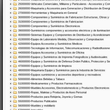
25000000-Vehiculos Comerciales, Militares y Particulares - Accesorios y C
26000000-Maquinaria y Accesorios para Generacion y Distribucion de Energ
27000000-Herramientas y Maquinaria en General
30000000-Componentes y Suministros de Fabricacion Estructuras, Obras y
31000000-Componentes y Suministros de Fabricacion
32000000-Componentes y Suministros Electronicos
39000000-Suministros componentes y accesorios electricos y de iluminacion
40000000-Sistemas Equipos y Componentes de Distribucion y Acondicionam
41000000-Equipo de Laboratorio Medida, Observacion y Comprobacion
42000000-Equipos Accesorios y Suministros Medicos
43000000-Tecnologias de Informacion, Telecomunicaciones y Radiodifusione
44000000-Equipos Accesorios y Suministros de Oficina
45000000-Equipos y Suministros de Imprenta Fotograficos y Audiovisuales
46000000-Equipos y Suministros de Defensa Orden Publico, Proteccion y Se
47000000-Equipos y Suministros de limpieza
48000000-Maquinaria Equipo y Suministros para la Industria de Servicios
49000000-Equipos suministros y accesorios deportivos y recreativos
50000000-Alimentos Bebidas y Tabaco
51000000-Medicamentos y Productos Farmaceuticos
52000000-Muebles Accesorios, Electrodomesticos y Productos Electronico
53000000-Ropas, Maletas y Productos de Aseo Personal
54000000-Productos para Relojeria, Joyeria y Gemas
55000000-Productos Publicados
56000000-Muebles y mobiliario