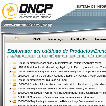
DNCP
Marco Legal
Planificación
Proceso
Explorador del catálogo de Productos/Bien
A través de esta sección usted podrá examinar los productos según su jerarq
10000000-Material Accesorios y Suministros de Plantas y Animales Vivos
11000000-Materiales de Minerales y Tejidos y de Plantas y Animales no Come
12000000-Productos quimicos incluyendo los bio-quimicos y gases industrial
13000000-Resina y Colofonia y Caucho y Espuma y Pelicula y Materiales El
14000000-Materiales y Productos de Papel
15000000-Combustibles Aditivos para combustibles, Lubricantes y Materiales
20000000-Maquinaria de mineria y perforacion de pozos y accesorios
21000000-Maquinaria y Accesorios para Agricultura Pesca, Silvicultura y Fau
22000000-Maquinaria y Accesorios para Construccion y Edificacion
23000000-Maquinaria y Accesorios de Fabricacion y Transformacion Industri
24000000-Maquinaria Accesorios y Suministros para Manejo, Acondicionamie