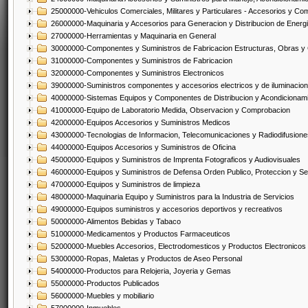
25000000-Vehiculos Comerciales, Militares y Particulares - Accesorios y C
26000000-Maquinaria y Accesorios para Generacion y Distribucion de Energ
27000000-Herramientas y Maquinaria en General
30000000-Componentes y Suministros de Fabricacion Estructuras, Obras y
31000000-Componentes y Suministros de Fabricacion
32000000-Componentes y Suministros Electronicos
39000000-Suministros componentes y accesorios electricos y de iluminacion
40000000-Sistemas Equipos y Componentes de Distribucion y Acondicionam
41000000-Equipo de Laboratorio Medida, Observacion y Comprobacion
42000000-Equipos Accesorios y Suministros Medicos
43000000-Tecnologias de Informacion, Telecomunicaciones y Radiodifusione
44000000-Equipos Accesorios y Suministros de Oficina
45000000-Equipos y Suministros de Imprenta Fotograficos y Audiovisuales
46000000-Equipos y Suministros de Defensa Orden Publico, Proteccion y Se
47000000-Equipos y Suministros de limpieza
48000000-Maquinaria Equipo y Suministros para la Industria de Servicios
49000000-Equipos suministros y accesorios deportivos y recreativos
50000000-Alimentos Bebidas y Tabaco
51000000-Medicamentos y Productos Farmaceuticos
52000000-Muebles Accesorios, Electrodomesticos y Productos Electronico
53000000-Ropas, Maletas y Productos de Aseo Personal
54000000-Productos para Relojeria, Joyeria y Gemas
55000000-Productos Publicados
56000000-Muebles y mobiliario