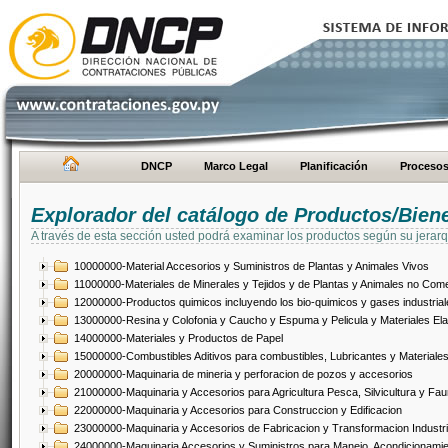
DNCP
Marco Legal
Planificación
Proceso
Explorador del catálogo de Productos/Bien
A través de esta sección usted podrá examinar los productos según su jerarq
10000000-Material Accesorios y Suministros de Plantas y Animales Vivos
11000000-Materiales de Minerales y Tejidos y de Plantas y Animales no Come
12000000-Productos quimicos incluyendo los bio-quimicos y gases industrial
13000000-Resina y Colofonia y Caucho y Espuma y Pelicula y Materiales El
14000000-Materiales y Productos de Papel
15000000-Combustibles Aditivos para combustibles, Lubricantes y Materiales
20000000-Maquinaria de mineria y perforacion de pozos y accesorios
21000000-Maquinaria y Accesorios para Agricultura Pesca, Silvicultura y Fau
22000000-Maquinaria y Accesorios para Construccion y Edificacion
23000000-Maquinaria y Accesorios de Fabricacion y Transformacion Industri
24000000-Maquinaria Accesorios y Suministros para Manejo, Acondicionamie