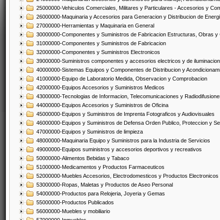
25000000-Vehiculos Comerciales, Militares y Particulares - Accesorios y C
26000000-Maquinaria y Accesorios para Generacion y Distribucion de Energ
27000000-Herramientas y Maquinaria en General
30000000-Componentes y Suministros de Fabricacion Estructuras, Obras y
31000000-Componentes y Suministros de Fabricacion
32000000-Componentes y Suministros Electronicos
39000000-Suministros componentes y accesorios electricos y de iluminacion
40000000-Sistemas Equipos y Componentes de Distribucion y Acondicionam
41000000-Equipo de Laboratorio Medida, Observacion y Comprobacion
42000000-Equipos Accesorios y Suministros Medicos
43000000-Tecnologias de Informacion, Telecomunicaciones y Radiodifusione
44000000-Equipos Accesorios y Suministros de Oficina
45000000-Equipos y Suministros de Imprenta Fotograficos y Audiovisuales
46000000-Equipos y Suministros de Defensa Orden Publico, Proteccion y Se
47000000-Equipos y Suministros de limpieza
48000000-Maquinaria Equipo y Suministros para la Industria de Servicios
49000000-Equipos suministros y accesorios deportivos y recreativos
50000000-Alimentos Bebidas y Tabaco
51000000-Medicamentos y Productos Farmaceuticos
52000000-Muebles Accesorios, Electrodomesticos y Productos Electronico
53000000-Ropas, Maletas y Productos de Aseo Personal
54000000-Productos para Relojeria, Joyeria y Gemas
55000000-Productos Publicados
56000000-Muebles y mobiliario