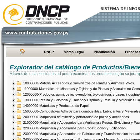
DNCP
Marco Legal
Planificación
Proceso
Explorador del catálogo de Productos/Bien
A través de esta sección usted podrá examinar los productos según su jerarq
10000000-Material Accesorios y Suministros de Plantas y Animales Vivos
11000000-Materiales de Minerales y Tejidos y de Plantas y Animales no Come
12000000-Productos quimicos incluyendo los bio-quimicos y gases industrial
13000000-Resina y Colofonia y Caucho y Espuma y Pelicula y Materiales El
14000000-Materiales y Productos de Papel
15000000-Combustibles Aditivos para combustibles, Lubricantes y Materiales
20000000-Maquinaria de mineria y perforacion de pozos y accesorios
21000000-Maquinaria y Accesorios para Agricultura Pesca, Silvicultura y Fau
22000000-Maquinaria y Accesorios para Construccion y Edificacion
23000000-Maquinaria y Accesorios de Fabricacion y Transformacion Industri
24000000-Maquinaria Accesorios y Suministros para Manejo, Acondicionamie