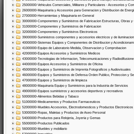
25000000-Vehiculos Comerciales, Militares y Particulares - Accesorios y C
26000000-Maquinaria y Accesorios para Generacion y Distribucion de Energ
27000000-Herramientas y Maquinaria en General
30000000-Componentes y Suministros de Fabricacion Estructuras, Obras y
31000000-Componentes y Suministros de Fabricacion
32000000-Componentes y Suministros Electronicos
39000000-Suministros componentes y accesorios electricos y de iluminacion
40000000-Sistemas Equipos y Componentes de Distribucion y Acondicionam
41000000-Equipo de Laboratorio Medida, Observacion y Comprobacion
42000000-Equipos Accesorios y Suministros Medicos
43000000-Tecnologias de Informacion, Telecomunicaciones y Radiodifusione
44000000-Equipos Accesorios y Suministros de Oficina
45000000-Equipos y Suministros de Imprenta Fotograficos y Audiovisuales
46000000-Equipos y Suministros de Defensa Orden Publico, Proteccion y Se
47000000-Equipos y Suministros de limpieza
48000000-Maquinaria Equipo y Suministros para la Industria de Servicios
49000000-Equipos suministros y accesorios deportivos y recreativos
50000000-Alimentos Bebidas y Tabaco
51000000-Medicamentos y Productos Farmaceuticos
52000000-Muebles Accesorios, Electrodomesticos y Productos Electronico
53000000-Ropas, Maletas y Productos de Aseo Personal
54000000-Productos para Relojeria, Joyeria y Gemas
55000000-Productos Publicados
56000000-Muebles y mobiliario