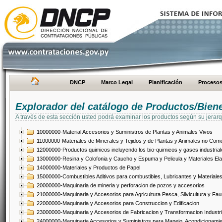
DNCP
Marco Legal
Planificación
Proceso
Explorador del catálogo de Productos/Bien
A través de esta sección usted podrá examinar los productos según su jerarq
10000000-Material Accesorios y Suministros de Plantas y Animales Vivos
11000000-Materiales de Minerales y Tejidos y de Plantas y Animales no Come
12000000-Productos quimicos incluyendo los bio-quimicos y gases industrial
13000000-Resina y Colofonia y Caucho y Espuma y Pelicula y Materiales El
14000000-Materiales y Productos de Papel
15000000-Combustibles Aditivos para combustibles, Lubricantes y Materiales
20000000-Maquinaria de mineria y perforacion de pozos y accesorios
21000000-Maquinaria y Accesorios para Agricultura Pesca, Silvicultura y Fau
22000000-Maquinaria y Accesorios para Construccion y Edificacion
23000000-Maquinaria y Accesorios de Fabricacion y Transformacion Industri
24000000-Maquinaria Accesorios y Suministros para Manejo, Acondicionamie