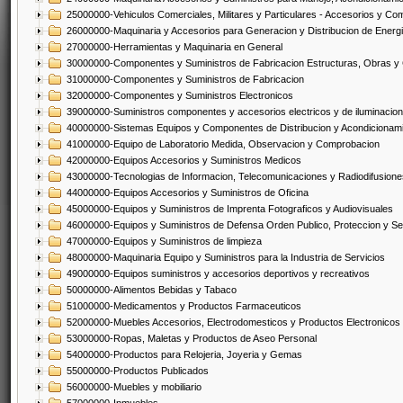
25000000-Vehiculos Comerciales, Militares y Particulares - Accesorios y C
26000000-Maquinaria y Accesorios para Generacion y Distribucion de Energ
27000000-Herramientas y Maquinaria en General
30000000-Componentes y Suministros de Fabricacion Estructuras, Obras y
31000000-Componentes y Suministros de Fabricacion
32000000-Componentes y Suministros Electronicos
39000000-Suministros componentes y accesorios electricos y de iluminacion
40000000-Sistemas Equipos y Componentes de Distribucion y Acondicionam
41000000-Equipo de Laboratorio Medida, Observacion y Comprobacion
42000000-Equipos Accesorios y Suministros Medicos
43000000-Tecnologias de Informacion, Telecomunicaciones y Radiodifusione
44000000-Equipos Accesorios y Suministros de Oficina
45000000-Equipos y Suministros de Imprenta Fotograficos y Audiovisuales
46000000-Equipos y Suministros de Defensa Orden Publico, Proteccion y Se
47000000-Equipos y Suministros de limpieza
48000000-Maquinaria Equipo y Suministros para la Industria de Servicios
49000000-Equipos suministros y accesorios deportivos y recreativos
50000000-Alimentos Bebidas y Tabaco
51000000-Medicamentos y Productos Farmaceuticos
52000000-Muebles Accesorios, Electrodomesticos y Productos Electronico
53000000-Ropas, Maletas y Productos de Aseo Personal
54000000-Productos para Relojeria, Joyeria y Gemas
55000000-Productos Publicados
56000000-Muebles y mobiliario