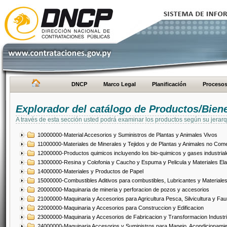
DNCP
Marco Legal
Planificación
Proceso
Explorador del catálogo de Productos/Bien
A través de esta sección usted podrá examinar los productos según su jerarq
10000000-Material Accesorios y Suministros de Plantas y Animales Vivos
11000000-Materiales de Minerales y Tejidos y de Plantas y Animales no Come
12000000-Productos quimicos incluyendo los bio-quimicos y gases industrial
13000000-Resina y Colofonia y Caucho y Espuma y Pelicula y Materiales El
14000000-Materiales y Productos de Papel
15000000-Combustibles Aditivos para combustibles, Lubricantes y Materiales
20000000-Maquinaria de mineria y perforacion de pozos y accesorios
21000000-Maquinaria y Accesorios para Agricultura Pesca, Silvicultura y Fau
22000000-Maquinaria y Accesorios para Construccion y Edificacion
23000000-Maquinaria y Accesorios de Fabricacion y Transformacion Industri
24000000-Maquinaria Accesorios y Suministros para Manejo, Acondicionamie