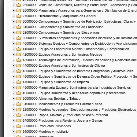
25000000-Vehiculos Comerciales, Militares y Particulares - Accesorios y C
26000000-Maquinaria y Accesorios para Generacion y Distribucion de Energ
27000000-Herramientas y Maquinaria en General
30000000-Componentes y Suministros de Fabricacion Estructuras, Obras y
31000000-Componentes y Suministros de Fabricacion
32000000-Componentes y Suministros Electronicos
39000000-Suministros componentes y accesorios electricos y de iluminacion
40000000-Sistemas Equipos y Componentes de Distribucion y Acondicionam
41000000-Equipo de Laboratorio Medida, Observacion y Comprobacion
42000000-Equipos Accesorios y Suministros Medicos
43000000-Tecnologias de Informacion, Telecomunicaciones y Radiodifusione
44000000-Equipos Accesorios y Suministros de Oficina
45000000-Equipos y Suministros de Imprenta Fotograficos y Audiovisuales
46000000-Equipos y Suministros de Defensa Orden Publico, Proteccion y Se
47000000-Equipos y Suministros de limpieza
48000000-Maquinaria Equipo y Suministros para la Industria de Servicios
49000000-Equipos suministros y accesorios deportivos y recreativos
50000000-Alimentos Bebidas y Tabaco
51000000-Medicamentos y Productos Farmaceuticos
52000000-Muebles Accesorios, Electrodomesticos y Productos Electronico
53000000-Ropas, Maletas y Productos de Aseo Personal
54000000-Productos para Relojeria, Joyeria y Gemas
55000000-Productos Publicados
56000000-Muebles y mobiliario