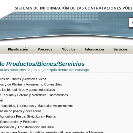
Planificación
Procesos
Módulos
Información
Servicios
de Productos/Bienes/Servicios
ar los productos según su jerarquía dentro del catálogo
ros de Plantas y Animales Vivos
dos y de Plantas y Animales no Comestibles
los bio-quimicos y gases industriales
 Espuma y Pelicula y Materiales Elastomericos
el
bustibles, Lubricantes y Materiales Anticorrosivos
racion de pozos y accesorios
ricultura Pesca, Silvicultura y Fauna.
Construccion y Edificacion
ricacion y Transformacion Industrial
istros para Manejo, Acondicionamiento y Almacenamiento de Materiales