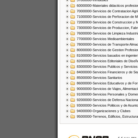
57000000-Inmuebles
60000000-Materiales didacticos profesion
70000000-Servicios de Contratacion Agri
71000000-Servicios de Perforacion de Mi
72000000-Servicios de Construccion y 
73000000-Servicios de Produccion, Fabri
76000000-Servicios de Limpieza Industri
77000000-Servicios Medioambientales
78000000-Servicios de Transporte Alma
80000000-Servicios de Gestion Profesio
81000000-Servicios basados en ingenieria
82000000-Servicios Editoriales de Diseño
83000000-Servicios Publicos y Servicios
84000000-Servicios Financieros y de Se
85000000-Servicios Sanitarios
86000000-Servicios Educativos y de Fo
90000000-Servicios de Viajes, Alimentaci
91000000-Servicios Personales y Domes
92000000-Servicios de Defensa Nacional
93000000-Servicios Politicos y de Asunt
94000000-Organizaciones y Clubes
95000000-Terrenos, Edificios, Estructur