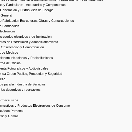
es y Particulares - Accesorios y Componentes
Generacion y Distribucion de Energia
 General
 Fabricacion Estructuras, Obras y Construcciones
e Fabricacion
ectronicos
esorios electricos y de iluminacion
es de Distribucion y Acondicionamiento
, Observacion y Comprobacion
tros Medicos
elecomunicaciones y Radiodifusiones
ros de Oficina
enta Fotograficos y Audiovisuales
nsa Orden Publico, Proteccion y Seguridad
ieza
s para la Industria de Servicios
ios deportivos y recreativos
armaceuticos
omesticos y Productos Electronicos de Consumo
e Aseo Personal
yeria y Gemas