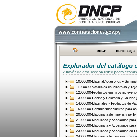
DNCP
Marco Legal
Explorador del catálogo 
A través de esta sección usted podrá examin
10000000-Material Accesorios y Suminist
11000000-Materiales de Minerales y Teji
12000000-Productos quimicos incluyendo 
13000000-Resina y Colofonia y Caucho y
14000000-Materiales y Productos de Pap
15000000-Combustibles Aditivos para com
20000000-Maquinaria de mineria y perfo
21000000-Maquinaria y Accesorios para Ag
22000000-Maquinaria y Accesorios para 
23000000-Maquinaria y Accesorios de Fab
24000000-Maquinaria Accesorios y Sumin