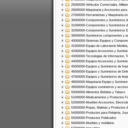
25000000-Vehiculos Comerciales, Militar
26000000-Maquinaria y Accesorios para 
27000000-Herramientas y Maquinaria en
30000000-Componentes y Suministros de
31000000-Componentes y Suministros d
32000000-Componentes y Suministros El
39000000-Suministros componentes y acc
40000000-Sistemas Equipos y Component
41000000-Equipo de Laboratorio Medida
42000000-Equipos Accesorios y Suminis
43000000-Tecnologias de Informacion, T
44000000-Equipos Accesorios y Suminist
45000000-Equipos y Suministros de Impr
46000000-Equipos y Suministros de Defe
47000000-Equipos y Suministros de limp
48000000-Maquinaria Equipo y Suministro
49000000-Equipos suministros y accesor
50000000-Alimentos Bebidas y Tabaco
51000000-Medicamentos y Productos F
52000000-Muebles Accesorios, Electrod
53000000-Ropas, Maletas y Productos d
54000000-Productos para Relojeria, Jo
55000000-Productos Publicados
56000000-Muebles y mobiliario