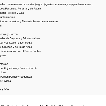
ales, Instrumentos musicales juegos, juguetes, artesania y equipamiento, mate...
cola Pesquera, Forestal y de Fauna
neria Petroleo y Gas
Mantenimiento
cacion Industrial y Mantenimientos de maquinarias
al
cenaje y Correo
nales de Empresa y Administrativos
 investigacion y tecnologia
, Graficos y de Bellas Artes
 Relacionados con el Sector Publico
guros
rmacion
on, Alojamiento y Entretenimiento
ticos
 Orden Publico y Seguridad
os Civicos
as y Vías