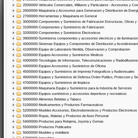
25000000-Vehiculos Comerciales, Militares y Particulares - Accesorios y C
26000000-Maquinaria y Accesorios para Generacion y Distribucion de Energ
27000000-Herramientas y Maquinaria en General
30000000-Componentes y Suministros de Fabricacion Estructuras, Obras y
31000000-Componentes y Suministros de Fabricacion
32000000-Componentes y Suministros Electronicos
39000000-Suministros componentes y accesorios electricos y de iluminacion
40000000-Sistemas Equipos y Componentes de Distribucion y Acondicionam
41000000-Equipo de Laboratorio Medida, Observacion y Comprobacion
42000000-Equipos Accesorios y Suministros Medicos
43000000-Tecnologias de Informacion, Telecomunicaciones y Radiodifusione
44000000-Equipos Accesorios y Suministros de Oficina
45000000-Equipos y Suministros de Imprenta Fotograficos y Audiovisuales
46000000-Equipos y Suministros de Defensa Orden Publico, Proteccion y Se
47000000-Equipos y Suministros de limpieza
48000000-Maquinaria Equipo y Suministros para la Industria de Servicios
49000000-Equipos suministros y accesorios deportivos y recreativos
50000000-Alimentos Bebidas y Tabaco
51000000-Medicamentos y Productos Farmaceuticos
52000000-Muebles Accesorios, Electrodomesticos y Productos Electronico
53000000-Ropas, Maletas y Productos de Aseo Personal
54000000-Productos para Relojeria, Joyeria y Gemas
55000000-Productos Publicados
56000000-Muebles y mobiliario