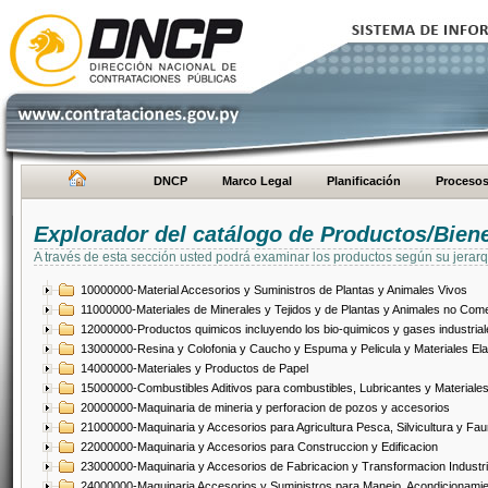
DNCP
Marco Legal
Planificación
Proceso
Explorador del catálogo de Productos/Bien
A través de esta sección usted podrá examinar los productos según su jerarq
10000000-Material Accesorios y Suministros de Plantas y Animales Vivos
11000000-Materiales de Minerales y Tejidos y de Plantas y Animales no Come
12000000-Productos quimicos incluyendo los bio-quimicos y gases industrial
13000000-Resina y Colofonia y Caucho y Espuma y Pelicula y Materiales El
14000000-Materiales y Productos de Papel
15000000-Combustibles Aditivos para combustibles, Lubricantes y Materiales
20000000-Maquinaria de mineria y perforacion de pozos y accesorios
21000000-Maquinaria y Accesorios para Agricultura Pesca, Silvicultura y Fau
22000000-Maquinaria y Accesorios para Construccion y Edificacion
23000000-Maquinaria y Accesorios de Fabricacion y Transformacion Industri
24000000-Maquinaria Accesorios y Suministros para Manejo, Acondicionamie